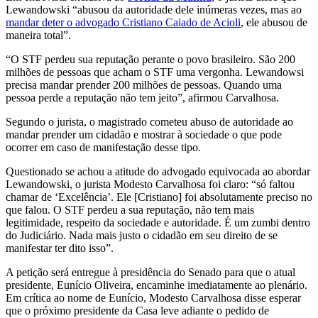
Lewandowski “abusou da autoridade dele inúmeras vezes, mas ao
mandar deter o advogado Cristiano Caiado de Acioli
, ele abusou de
maneira total”.
“O STF perdeu sua reputação perante o povo brasileiro. São 200
milhões de pessoas que acham o STF uma vergonha. Lewandowsi
precisa mandar prender 200 milhões de pessoas. Quando uma
pessoa perde a reputação não tem jeito”, afirmou Carvalhosa.
Segundo o jurista, o magistrado cometeu abuso de autoridade ao
mandar prender um cidadão e mostrar à sociedade o que pode
ocorrer em caso de manifestação desse tipo.
Questionado se achou a atitude do advogado equivocada ao abordar
Lewandowski, o jurista Modesto Carvalhosa foi claro: “só faltou
chamar de ‘Excelência’. Ele [Cristiano] foi absolutamente preciso no
que falou. O STF perdeu a sua reputação, não tem mais
legitimidade, respeito da sociedade e autoridade. É um zumbi dentro
do Judiciário. Nada mais justo o cidadão em seu direito de se
manifestar ter dito isso”.
A petição será entregue à presidência do Senado para que o atual
presidente, Eunício Oliveira, encaminhe imediatamente ao plenário.
Em crítica ao nome de Eunício, Modesto Carvalhosa disse esperar
que o próximo presidente da Casa leve adiante o pedido de