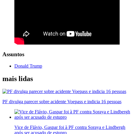
Assuntos
Donald Trump
mais lidas
PF divulga parecer sobre acidente Voepass e indicia 16 pessoas
Vice de Flávio, Gaspar foi à PF contra Soraya e Lindbergh
após ser acusado de estupro