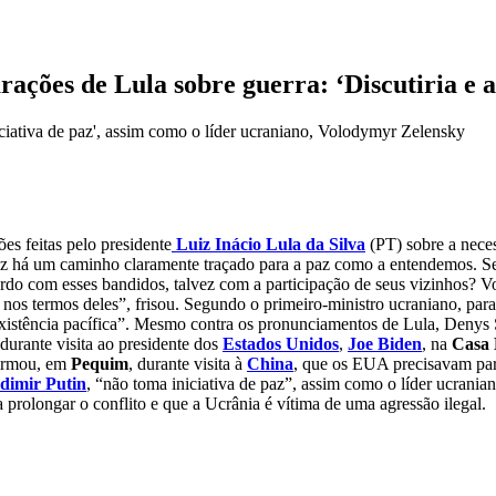
rações de Lula sobre guerra: ‘Discutiria e 
niciativa de paz', assim como o líder ucraniano, Volodymyr Zelensky
es feitas pelo presidente
Luiz Inácio Lula da Silva
(PT) sobre a nece
paz há um caminho claramente traçado para a paz como a entendemos. 
cordo com esses bandidos, talvez com a participação de seus vizinhos? Vo
os termos deles”, frisou. Segundo o primeiro-ministro ucraniano, para 
coexistência pacífica”. Mesmo contra os pronunciamentos de Lula, Denys
durante visita ao presidente dos
Estados Unidos
,
Joe Biden
, na
Casa 
afirmou, em
Pequim
, durante visita à
China
, que os EUA precisavam para
dimir Putin
, “não toma iniciativa de paz”, assim como o líder ucrania
 a prolongar o conflito e que a Ucrânia é vítima de uma agressão ilegal.