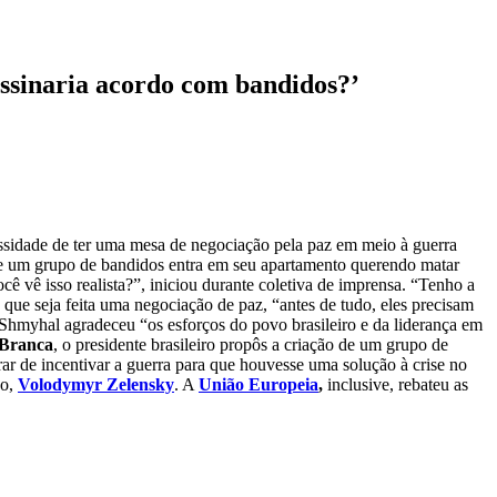
assinaria acordo com bandidos?’
ssidade de ter uma mesa de negociação pela paz em meio à guerra
Se um grupo de bandidos entra em seu apartamento querendo matar
cê vê isso realista?”, iniciou durante coletiva de imprensa. “Tenho a
que seja feita uma negociação de paz, “antes de tudo, eles precisam
 Shmyhal agradeceu “os esforços do povo brasileiro e da liderança em
Branca
, o presidente brasileiro propôs a criação de um grupo de
r de incentivar a guerra para que houvesse uma solução à crise no
no,
Volodymyr Zelensky
. A
União Europeia
,
inclusive, rebateu as