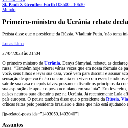
St. Pauli X Greuther Fürth
|
08h00 - 10h30
Mundo
Primeiro-ministro da Ucrânia rebate decla
Petista disse que o presidente da Rússia, Vladimir Putin, 'não toma i
Lucas Lima
27/04/2023 às 21h04
O primeiro ministro da
Ucrânia
, Denys Shmyhal, rebateu as declaraçõ
russa. “Também hoje reiterei várias vezes que em nossa fórmula de 
você, seus filhos e levar sua casa, você vem para discutir e assinar a
sensação de que você não concordaria em viver com esses bandidos e n
sair de sua casa e depois talvez possamos discutir os princípios da 
sua aspiração de apoiar o povo ucraniano em sua luta”. Em fevereiro, 
países neutros para discutir a paz na Ucrânia. Já recentemente Lula 
país europeu. O petista também disse que o presidente da
Rússia
,
Vla
críticas feitas pelo presidente brasileiro e disse que não está ajudando
[jp-related-posts ids=”1403059,1403040″]
Assuntos