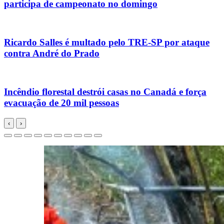
participa de campeonato no domingo
Ricardo Salles é multado pelo TRE-SP por ataque
contra André do Prado
Incêndio florestal destrói casas no Canadá e força
evacuação de 20 mil pessoas
‹
›