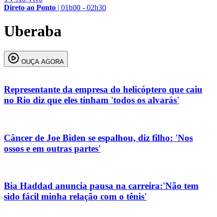
Direto ao Ponto
|
01h00 - 02h30
Uberaba
OUÇA AGORA
Representante da empresa do helicóptero que caiu
no Rio diz que eles tinham 'todos os alvarás'
Câncer de Joe Biden se espalhou, diz filho: 'Nos
ossos e em outras partes'
Bia Haddad anuncia pausa na carreira:'Não tem
sido fácil minha relação com o tênis'