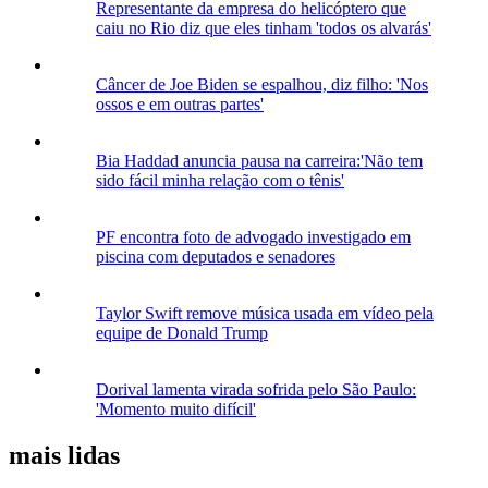
Representante da empresa do helicóptero que
caiu no Rio diz que eles tinham 'todos os alvarás'
Câncer de Joe Biden se espalhou, diz filho: 'Nos
ossos e em outras partes'
Bia Haddad anuncia pausa na carreira:'Não tem
sido fácil minha relação com o tênis'
PF encontra foto de advogado investigado em
piscina com deputados e senadores
Taylor Swift remove música usada em vídeo pela
equipe de Donald Trump
Dorival lamenta virada sofrida pelo São Paulo:
'Momento muito difícil'
mais lidas