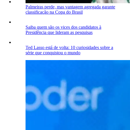
Palmeiras perde, mas vantagem agregada garante
classificação na Copa do Brasil
Saiba quem são os vices dos candidatos à
Presidência que lideram as pesquisas
Ted Lasso está de volta: 10 curiosidades sobre a
série que conquistou o mundo