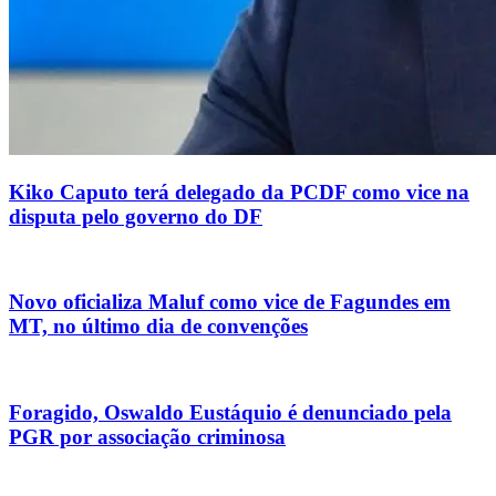
Kiko Caputo terá delegado da PCDF como vice na
disputa pelo governo do DF
Novo oficializa Maluf como vice de Fagundes em
MT, no último dia de convenções
Foragido, Oswaldo Eustáquio é denunciado pela
PGR por associação criminosa