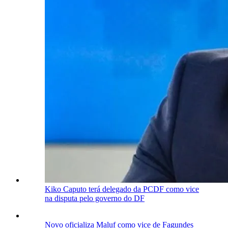
Kiko Caputo terá delegado da PCDF como vice
na disputa pelo governo do DF
Novo oficializa Maluf como vice de Fagundes