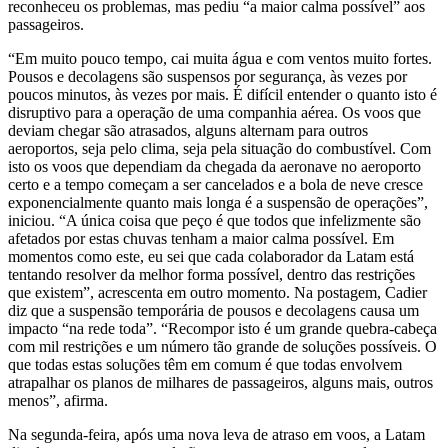
reconheceu os problemas, mas pediu “a maior calma possível” aos
passageiros.
“Em muito pouco tempo, cai muita água e com ventos muito fortes.
Pousos e decolagens são suspensos por segurança, às vezes por
poucos minutos, às vezes por mais. É difícil entender o quanto isto é
disruptivo para a operação de uma companhia aérea. Os voos que
deviam chegar são atrasados, alguns alternam para outros
aeroportos, seja pelo clima, seja pela situação do combustível. Com
isto os voos que dependiam da chegada da aeronave no aeroporto
certo e a tempo começam a ser cancelados e a bola de neve cresce
exponencialmente quanto mais longa é a suspensão de operações”,
iniciou. “A única coisa que peço é que todos que infelizmente são
afetados por estas chuvas tenham a maior calma possível. Em
momentos como este, eu sei que cada colaborador da Latam está
tentando resolver da melhor forma possível, dentro das restrições
que existem”, acrescenta em outro momento. Na postagem, Cadier
diz que a suspensão temporária de pousos e decolagens causa um
impacto “na rede toda”. “Recompor isto é um grande quebra-cabeça
com mil restrições e um número tão grande de soluções possíveis. O
que todas estas soluções têm em comum é que todas envolvem
atrapalhar os planos de milhares de passageiros, alguns mais, outros
menos”, afirma.
Na segunda-feira, após uma nova leva de atraso em voos, a Latam