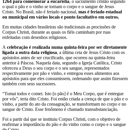
1264 para comemorar a eucaristia
, o sacramento cristão segundo
o qual o pão e o vinho se tornam o corpo e o sangue de Jesus
Cristo. No Brasil, não é feriado nacional,
mas é feriado estadual
ou municipal em vários locais e ponto facultativo em outros.
Em muitas cidades brasileiras são tradicionais as procissões de
Corpus Christi, durante as quais os fiéis caminham por ruas
enfeitadas com desenhos religiosos.
A
celebração é realizada numa quinta-feira por ser diretamente
ligada a outra data religiosa
, a última ceia de Jesus Cristo com os
apóstolos antes de ser crucificado, que ocorreu na quinta-feira
anterior à Páscoa. Naquela data, segundo a Igreja Católica, Cristo
ofereceu a Deus o seu corpo e o seu sangue, representados
respectivamente por pão e vinho, e entregou esses alimentos aos
apóstolos para que eles consumissem, ordenando que assim fizessem
também com seus sucessores.
“Tomai todos e comei. Isto [o pão] é o Meu Corpo, que é entregue
por vós”, teria dito Cristo. Foi então criada a crença de que o pão e o
vinho, a partir do ato da consagração, se transformam no corpo e no
sangue de Cristo. Esse fenômeno é chamado transubstanciação.
Foi a partir daí que se instituiu Corpus Christi, com o objetivo de
reafirmar a importância do pão e do vinho como o corpo e o sangue
de Cristo.