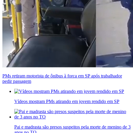
PMs retiram motorista de ônibus à força em SP após trabalhador
pedir passagem
Vídeos mostram PMs atirando em jovem rendido em SP
Pai e madrasta são presos suspeitos pela morte de menino de 3
anos no TO