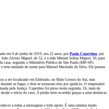
inado em 9 de junho de 2019, aos 22 anos, por
Paulo Cupertino
, pai
,
João Alcisio Miguel
, de 52, e a mãe
Miriam Selma Miguel
, 50, para
e da casa, segundo o Ministério Público de São Paulo (MP-SP).
iu e teria mudado de nome para Manoel Machado da Silva. Ele passou
gou a ser localizado em Eldorado, no Mato Grosso do Sul, mas
rante as fugas, e dois se tornaram réus por ajudá-lo. O empresário
minada pela Justiça. Cupertino foi preso nesta segunda, 16, mais de
a desde o início do caso. A prisão teria ocorrido graças a uma denúncia
agradecer a todas a mensagens e todo apoio. É uma mistura muito