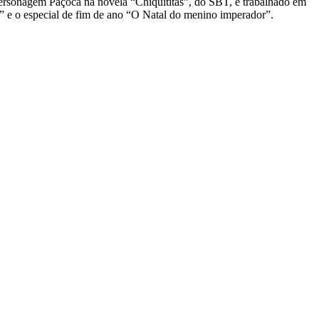
o personagem Paçoca na novela “Chiquititas”, do SBT, e trabalhado em
 e o especial de fim de ano “O Natal do menino imperador”.