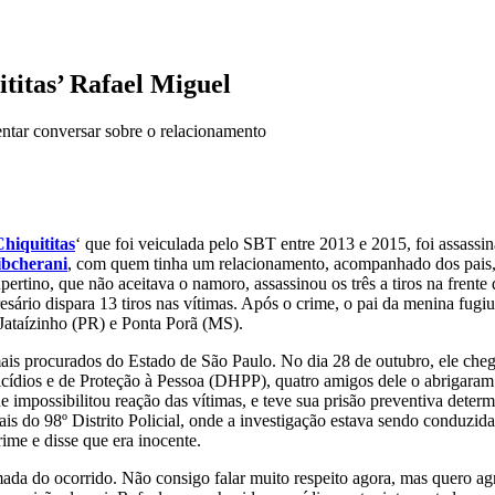
titas’ Rafael Miguel
ntar conversar sobre o relacionamento
hiquititas
‘ que foi veiculada pelo SBT entre 2013 e 2015, foi assass
ibcherani
, com quem tinha um relacionamento, acompanhado dos pais
ertino, que não aceitava o namoro, assassinou os três a tiros na frent
rio dispara 13 tiros nas vítimas. Após o crime, o pai da menina fug
Jataízinho (PR) e Ponta Porã (MS).
ais procurados do Estado de São Paulo. No dia 28 de outubro, ele che
ios e de Proteção à Pessoa (DHPP), quatro amigos dele o abrigaram du
ue impossibilitou reação das vítimas, e teve sua prisão preventiva deter
ais do 98º Distrito Policial, onde a investigação estava sendo conduzid
me e disse que era inocente.
ormada do ocorrido. Não consigo falar muito respeito agora, mas quero 