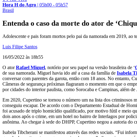
Hora H do Agro
|
05h00 - 05h57
Brasil
Entenda o caso da morte do ator de ‘Chiqui
Adolescente e pais foram mortos pelo pai da namorada em 2019, ao te
Luis Filipe Santos
16/05/2022 às 18h55
O ator
Rafael Miguel
, notório por seu papel na versão brasileira de ‘
C
de sua namorada. Miguel havia ido até a casa da família de
Isabela T
conversar com parentes da garota, então com 18 anos. No entanto, Cup
Câmeras de segurança próximas flagraram o momento em que o empresá
por cidades do interior paulista, como Sorocaba e Campinas, além de 
Em 2020, Cupertino se tornou o número um na lista dos criminosos m
conseguiu escapar. De acordo com o Departamento Estadual de Homicíd
foi acusado de triplo homicídio qualificado, por motivo fútil e meio q
dois anos após o crime, em um hotel no bairro de Interlagos por polici
anônima. Ao chegar à sede do DHPP, Cupertino negou a autoria do cri
Isabela Tibcherani se manifestou através das redes sociais. “Fui inf