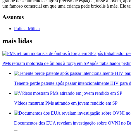
grande de sentimentos e agora preciso de espaço”, disse a jovem, apó
um famoso comercial em que uma criança pede brócolis à mãe. Ele t
Assuntos
Polícia Militar
mais lidas
PMs retiram motorista de ônibus à força em SP após trabalhador pedi
Tenente perde patente após passar intencionalmente HIV para 
Vídeos mostram PMs atirando em jovem rendido em SP
Documentos dos EUA revelam investigação sobre OVNI no Br