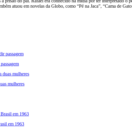
s a prisão do pai. Rafael era conhecido na mídia por ter interpretado 
ambém atuou em novelas da Globo, como “Pé na Jaca”, “Cama de Gato”
r passagem
duas mulheres
asil em 1963