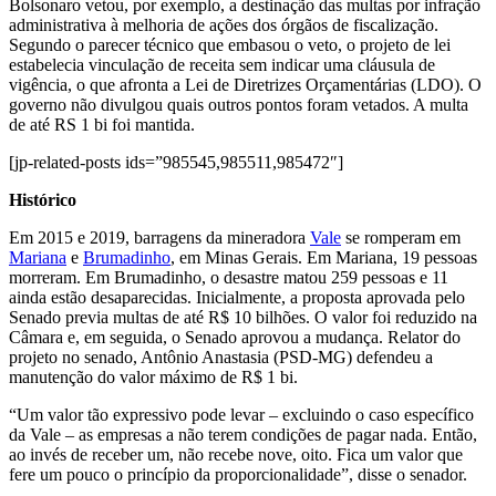
Bolsonaro vetou, por exemplo, a destinação das multas por infração
administrativa à melhoria de ações dos órgãos de fiscalização.
Segundo o parecer técnico que embasou o veto, o projeto de lei
estabelecia vinculação de receita sem indicar uma cláusula de
vigência, o que afronta a Lei de Diretrizes Orçamentárias (LDO). O
governo não divulgou quais outros pontos foram vetados. A multa
de até RS 1 bi foi mantida.
[jp-related-posts ids=”985545,985511,985472″]
Histórico
Em 2015 e 2019, barragens da mineradora
Vale
se romperam em
Mariana
e
Brumadinho
, em Minas Gerais. Em Mariana, 19 pessoas
morreram. Em Brumadinho, o desastre matou 259 pessoas e 11
ainda estão desaparecidas. Inicialmente, a proposta aprovada pelo
Senado previa multas de até R$ 10 bilhões. O valor foi reduzido na
Câmara e, em seguida, o Senado aprovou a mudança. Relator do
projeto no senado, Antônio Anastasia (PSD-MG) defendeu a
manutenção do valor máximo de R$ 1 bi.
“Um valor tão expressivo pode levar – excluindo o caso específico
da Vale – as empresas a não terem condições de pagar nada. Então,
ao invés de receber um, não recebe nove, oito. Fica um valor que
fere um pouco o princípio da proporcionalidade”, disse o senador.