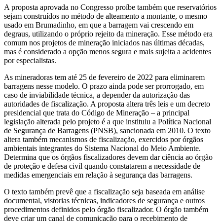
A proposta aprovada no Congresso proíbe também que reservatórios
sejam construídos no método de alteamento a montante, o mesmo
usado em Brumadinho, em que a barragem vai crescendo em
degraus, utilizando o próprio rejeito da mineração. Esse método era
comum nos projetos de mineração iniciados nas últimas décadas,
mas é considerado a opção menos segura e mais sujeita a acidentes
por especialistas.
As mineradoras tem até 25 de fevereiro de 2022 para eliminarem
barragens nesse modelo. O prazo ainda pode ser prorrogado, em
caso de inviabilidade técnica, a depender da autorização das
autoridades de fiscalização. A proposta altera três leis e um decreto
presidencial que trata do Código de Mineração – a principal
legislação alterada pelo projeto é a que instituiu a Política Nacional
de Segurança de Barragens (PNSB), sancionada em 2010. O texto
altera também mecanismos de fiscalização, exercidos por órgãos
ambientais integrantes do Sistema Nacional do Meio Ambiente.
Determina que os órgãos fiscalizadores devem dar ciência ao órgão
de proteção e defesa civil quando constatarem a necessidade de
medidas emergenciais em relação à segurança das barragens.
O texto também prevê que a fiscalização seja baseada em análise
documental, vistorias técnicas, indicadores de segurança e outros
procedimentos definidos pelo órgão fiscalizador. O órgão também
deve criar um canal de comunicação para o recebimento de