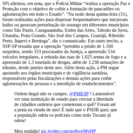
SP) afirmou, em nota, que a Polícia Militar “realiza a operação Paz e
Proteção com o objetivo de coibir a formação de pancadões ou
aglomerações em todo o Estado”. “Na noite desta quinta-feira (31),
foram realizadas ações para dispersar frequentadores que iniciavam
bailes ou geravam perturbação do sossego em diferentes municípios
como São Paulo, Caraguatatuba, Embu das Artes, Taboão da Serra,
Ubatuba, Praia Grande, São José dos Campos, Guarujá, Ribeirão
Preto, Itapevi e Bertioga”, diz o comunicado. Em outro trecho, a
SSP-SP ressalta que a operação “permitiu a prisão de 1.160
suspeitos, sendo 333 procurados da Justiça, a apreensão 534
veículos irregulares, a retirada das ruas de 1.025 armas de fogo e a
apreensão de 1,3 tonelada de drogas, além de 3.238 autuações de
trânsito, desde janeiro deste ano. Além desta ação, a PM segue
apoiando aos órgãos municipais e de vigilância sanitária,
responsáveis pelas fiscalizações e demais ações para coibir
aglomerações de pessoas e a interdição de estabelecimentos”.
Ordem ilegal não se cumpre,
@PMESP
! Lamentável
ver uma instituição de estado para cercear a liberdade
de cidadãos ordeiros que cometeram o quê? Foram até
a praia na virada de ano! É tudo que o PSDB quer, que
a população odeia os policiais como todo Tucano já
odeia!
Meu repúdio!
pic.twitter.com/po8syeMyHP