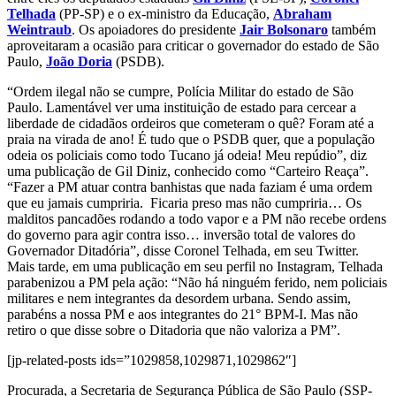
Telhada
(PP-SP) e o ex-ministro da Educação,
Abraham
Weintraub
. Os apoiadores do presidente
Jair Bolsonaro
também
aproveitaram a ocasião para criticar o governador do estado de São
Paulo,
João Doria
(PSDB).
“Ordem ilegal não se cumpre, Polícia Militar do estado de São
Paulo.
Lamentável ver uma instituição de estado para cercear a
liberdade de cidadãos ordeiros que cometeram o quê? Foram até a
praia na virada de ano! É tudo que o PSDB quer, que a população
odeia os policiais como todo Tucano já odeia! Meu repúdio”, diz
uma publicação de Gil Diniz, conhecido como “Carteiro Reaça”.
“Fazer a PM atuar contra banhistas que nada faziam é uma ordem
que eu jamais cumpriria. Ficaria preso mas não cumpriria… Os
malditos pancadões rodando a todo vapor e a PM não recebe ordens
do governo para agir contra isso… inversão total de valores do
Governador Ditadória”, disse Coronel Telhada, em seu Twitter.
Mais tarde, em uma publicação em seu perfil no Instagram, Telhada
parabenizou a PM pela ação: “Não há ninguém ferido, nem policiais
militares e nem integrantes da desordem urbana. Sendo assim,
parabéns a nossa PM e aos integrantes do 21° BPM-I. Mas não
retiro o que disse sobre o Ditadoria que não valoriza a PM”.
[jp-related-posts ids=”1029858,1029871,1029862″]
Procurada, a Secretaria de Segurança Pública de São Paulo (SSP-