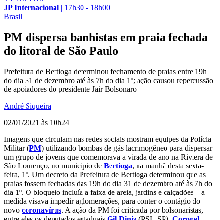
JP Internacional
|
17h30 - 18h00
Brasil
PM dispersa banhistas em praia fechada
do litoral de São Paulo
Prefeitura de Bertioga determinou fechamento de praias entre 19h
do dia 31 de dezembro até às 7h do dia 1º; ação causou repercussão
de apoiadores do presidente Jair Bolsonaro
André Siqueira
02/01/2021 às 10h24
Imagens que circulam nas redes sociais mostram equipes da Polícia
Militar (
PM
) utilizando bombas de gás lacrimogêneo para dispersar
um grupo de jovens que comemorava a virada de ano na Riviera de
São Lourenço, no município de
Bertioga
, na manhã desta sexta-
feira, 1º. Um decreto da Prefeitura de Bertioga determinou que as
praias fossem fechadas das 19h do dia 31 de dezembro até às 7h do
dia 1º. O bloqueio incluía a faixa de areia, jardins e calçadões – a
medida visava impedir aglomerações, para conter o contágio do
novo
coronavírus
. A ação da PM foi criticada por bolsonaristas,
entre eles os deputados estaduais
Gil Diniz
(PSL-SP),
Coronel