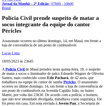
Jornal da Manhã – 2ª Edição
|
07h00 - 10h00
Brasil
Polícia Civil prende suspeito de matar a
socos integrante da equipe do cantor
Péricles
Assassinato ocorreu no último domingo, 14, em Mauá, em frente a
loja de conveniência de um posto de combustíveis
Lucas Lima
18/05/2023 às 23h45
A
Polícia Civil
de Mauá prendeu nesta quinta-feira, 18, o suspeito
de matar a socos o iluminador de palco Eduardo Wagner de Oliveira
Santos, mais conhecido como
Edu Pachará
, de 42 anos, que
trabalhava na equipe do cantor de samba
Péricles
. O assassinato
ocorreu no último domingo, 14, em frente a loja de conveniência de
um posto de combustíveis na Avenida Capitão João, no bairro
Matriz, por volta das 23h30. De acordo com a polícia, o homem,
que não teve identidade divulgada, trabalhava como segurança. Ele
foi preso em casa. Em nota enviada à
Jovem Pan
, a Secretaria de