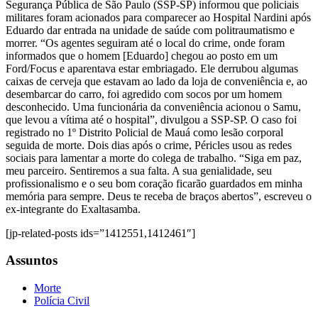
Segurança Pública de São Paulo (SSP-SP) informou que policiais
militares foram acionados para comparecer ao Hospital Nardini após
Eduardo dar entrada na unidade de saúde com politraumatismo e
morrer. “Os agentes seguiram até o local do crime, onde foram
informados que o homem [Eduardo] chegou ao posto em um
Ford/Focus e aparentava estar embriagado. Ele derrubou algumas
caixas de cerveja que estavam ao lado da loja de conveniência e, ao
desembarcar do carro, foi agredido com socos por um homem
desconhecido. Uma funcionária da conveniência acionou o Samu,
que levou a vítima até o hospital”, divulgou a SSP-SP. O caso foi
registrado no 1º Distrito Policial de Mauá como lesão corporal
seguida de morte. Dois dias após o crime, Péricles usou as redes
sociais para lamentar a morte do colega de trabalho. “Siga em paz,
meu parceiro. Sentiremos a sua falta. A sua genialidade, seu
profissionalismo e o seu bom coração ficarão guardados em minha
memória para sempre. Deus te receba de braços abertos”, escreveu o
ex-integrante do Exaltasamba.
[jp-related-posts ids=”1412551,1412461″]
Assuntos
Morte
Polícia Civil