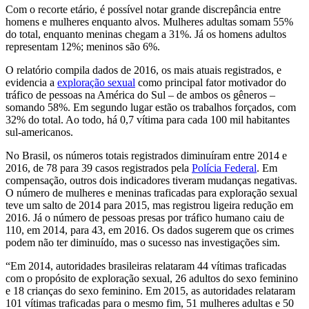
Com o recorte etário, é possível notar grande discrepância entre
homens e mulheres enquanto alvos. Mulheres adultas somam 55%
do total, enquanto meninas chegam a 31%. Já os homens adultos
representam 12%; meninos são 6%.
O relatório compila dados de 2016, os mais atuais registrados, e
evidencia a
exploração sexual
como principal fator motivador do
tráfico de pessoas na América do Sul – de ambos os gêneros –
somando 58%. Em segundo lugar estão os trabalhos forçados, com
32% do total. Ao todo, há 0,7 vítima para cada 100 mil habitantes
sul-americanos.
No Brasil, os números totais registrados diminuíram entre 2014 e
2016, de 78 para 39 casos registrados pela
Polícia Federal
. Em
compensação, outros dois indicadores tiveram mudanças negativas.
O número de mulheres e meninas traficadas para exploração sexual
teve um salto de 2014 para 2015, mas registrou ligeira redução em
2016. Já o número de pessoas presas por tráfico humano caiu de
110, em 2014, para 43, em 2016. Os dados sugerem que os crimes
podem não ter diminuído, mas o sucesso nas investigações sim.
“Em 2014, autoridades brasileiras relataram 44 vítimas traficadas
com o propósito de exploração sexual, 26 adultos do sexo feminino
e 18 crianças do sexo feminino. Em 2015, as autoridades relataram
101 vítimas traficadas para o mesmo fim, 51 mulheres adultas e 50