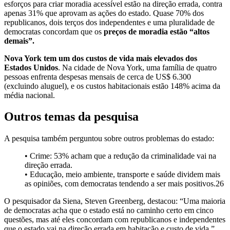
esforços para criar moradia acessível estão na direção errada, contra
apenas 31% que aprovam as ações do estado. Quase 70% dos
republicanos, dois terços dos independentes e uma pluralidade de
democratas concordam que os
preços de moradia estão “altos
demais”.
Nova York tem um dos custos de vida mais elevados dos
Estados Unidos
. Na cidade de Nova York, uma família de quatro
pessoas enfrenta despesas mensais de cerca de US$ 6.300
(excluindo aluguel), e os custos habitacionais estão 148% acima da
média nacional.
Outros temas da pesquisa
A pesquisa também perguntou sobre outros problemas do estado:
• Crime: 53% acham que a redução da criminalidade vai na
direção errada.
• Educação, meio ambiente, transporte e saúde dividem mais
as opiniões, com democratas tendendo a ser mais positivos.26
O pesquisador da Siena, Steven Greenberg, destacou: “Uma maioria
de democratas acha que o estado está no caminho certo em cinco
questões, mas até eles concordam com republicanos e independentes
que o estado vai na direção errada em habitação e custo de vida.”