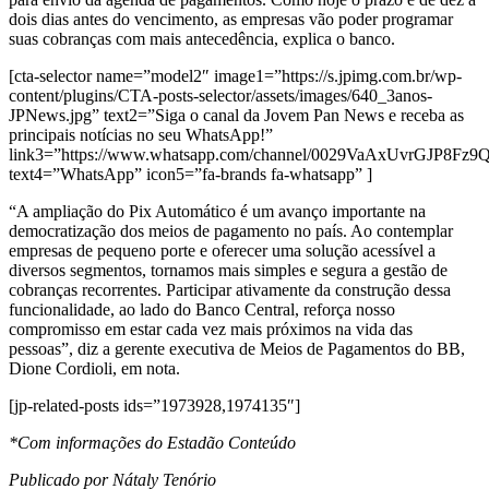
dois dias antes do vencimento, as empresas vão poder programar
suas cobranças com mais antecedência, explica o banco.
[cta-selector name=”model2″ image1=”https://s.jpimg.com.br/wp-
content/plugins/CTA-posts-selector/assets/images/640_3anos-
JPNews.jpg” text2=”Siga o canal da Jovem Pan News e receba as
principais notícias no seu WhatsApp!”
link3=”https://www.whatsapp.com/channel/0029VaAxUvrGJP8Fz
text4=”WhatsApp” icon5=”fa-brands fa-whatsapp” ]
“A ampliação do Pix Automático é um avanço importante na
democratização dos meios de pagamento no país. Ao contemplar
empresas de pequeno porte e oferecer uma solução acessível a
diversos segmentos, tornamos mais simples e segura a gestão de
cobranças recorrentes. Participar ativamente da construção dessa
funcionalidade, ao lado do Banco Central, reforça nosso
compromisso em estar cada vez mais próximos na vida das
pessoas”, diz a gerente executiva de Meios de Pagamentos do BB,
Dione Cordioli, em nota.
[jp-related-posts ids=”1973928,1974135″]
*Com informações do Estadão Conteúdo
Publicado por Nátaly Tenório