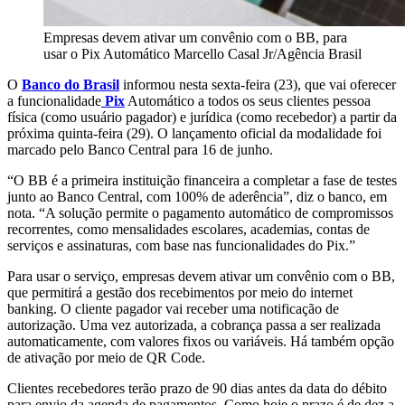
Empresas devem ativar um convênio com o BB, para
usar o Pix Automático
Marcello Casal Jr/Agência Brasil
O
Banco do Brasil
informou nesta sexta-feira (23), que vai oferecer
a funcionalidade
Pix
Automático a todos os seus clientes pessoa
física (como usuário pagador) e jurídica (como recebedor) a partir da
próxima quinta-feira (29). O lançamento oficial da modalidade foi
marcado pelo Banco Central para 16 de junho.
“O BB é a primeira instituição financeira a completar a fase de testes
junto ao Banco Central, com 100% de aderência”, diz o banco, em
nota. “A solução permite o pagamento automático de compromissos
recorrentes, como mensalidades escolares, academias, contas de
serviços e assinaturas, com base nas funcionalidades do Pix.”
Para usar o serviço, empresas devem ativar um convênio com o BB,
que permitirá a gestão dos recebimentos por meio do internet
banking. O cliente pagador vai receber uma notificação de
autorização. Uma vez autorizada, a cobrança passa a ser realizada
automaticamente, com valores fixos ou variáveis. Há também opção
de ativação por meio de QR Code.
Clientes recebedores terão prazo de 90 dias antes da data do débito
para envio da agenda de pagamentos. Como hoje o prazo é de dez a