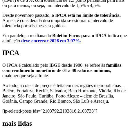
(CMN) é de
3%
, com tolerância de 1,5 ponto percentual para mais
ou para menos, ou seja, um intervalo de 1,5% a 4,5%.
Desde novembro passado,
o IPCA está no limite de tolerância.
A meta é considerada descumprida se estourar o intervalo de
tolerância por seis meses seguidos.
Em paralelo, a mediana do
Boletim Focus para o IPCA
indica que
a inflação
deve encerrar 2026 em 3,97%.
IPCA
O IPCA é calculado pelo IBGE desde 1980, se refere às
famílias
com rendimento monetário de 01 a 40 salários mínimos
,
qualquer que seja a fonte.
Ao todo, a coleta de preços é feita em dez regiões metropolitanas –
Belém, Fortaleza, Recife, Salvador, Belo Horizonte, Vitória, Rio de
Janeiro, São Paulo, Curitiba, Porto Alegre – além de Brasília,
Goiânia, Campo Grande, Rio Branco, São Luís e Aracaju.
[jp-related-posts ids=”2103792,2103816,2103733″]
mais lidas