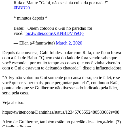
Rafa e Manu: "Gabi, não se sinta culpada por nada!"
#BBB20
* minutos depois *
Babu: "Quem colocou o Gui no paredão foi
você!"
pic.twitter.com/XKNBDVYeQo
— Ellen (@fanntwitta)
March 2, 2020
Depois da conversa, Gabi foi desabafar com Rafa, que ficou brava
com a fala de Babu. “Quem está do lado de fora vendo sabe que
você escondeu por muito tempo as coisas que você vinha vivendo
com o Gui e estavam te deixando chateada”, disse a influenciadora.
“A Ivy não votou no Gui somente por causa disso, eu te falei, e se
você quiser saber mais, pode perguntar para ela”, continuou Rafa,
pontuando que se Guilherme não tivesse sido indicado pela líder,
seria pela casa.
Veja abaixo:
https://twitter.com/Dantinhas/status/1234576555248058368?s=08
Além de Guilherme, também estão no paredão desta terça-feira (3)
Gizelly e Pyong.