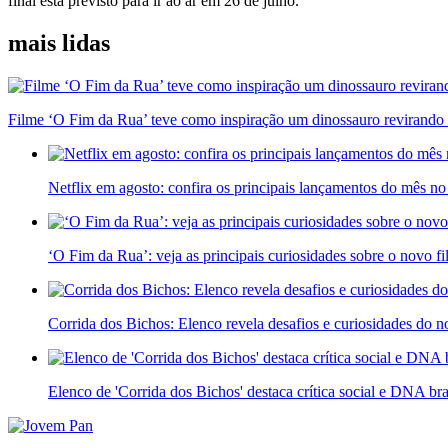
final está previsto para ir ao ar em 26 de julho.
mais lidas
Filme ‘O Fim da Rua’ teve como inspiração um dinossauro revirando 
Netflix em agosto: confira os principais lançamentos do mês no
‘O Fim da Rua’: veja as principais curiosidades sobre o novo f
Corrida dos Bichos: Elenco revela desafios e curiosidades do 
Elenco de 'Corrida dos Bichos' destaca crítica social e DNA br