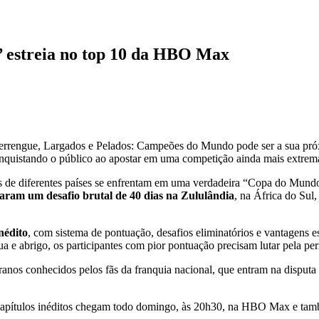
 estreia no top 10 da HBO Max
o perrengue, Largados e Pelados: Campeões do Mundo pode ser a sua pr
quistando o público ao apostar em uma competição ainda mais extrema 
nos de diferentes países se enfrentam em uma verdadeira “Copa do Mundo
aram um desafio brutal de 40 dias na Zululândia
, na África do Sul,
nédito
, com sistema de pontuação, desafios eliminatórios e vantagens
a e abrigo, os participantes com pior pontuação precisam lutar pela pe
nos conhecidos pelos fãs da franquia nacional, que entram na disputa 
capítulos inéditos chegam todo domingo, às 20h30, na HBO Max e tamb