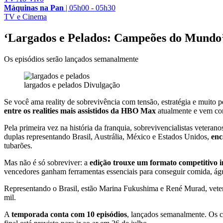
Máquinas na Pan
|
05h00 - 05h30
TV e Cinema
‘Largados e Pelados: Campeões do Mundo’
Os episódios serão lançados semanalmente
largados e pelados
Divulgação
Se você ama reality de sobrevivência com tensão, estratégia e muit
entre os realities mais assistidos da HBO Max
atualmente e vem con
Pela primeira vez na história da franquia, sobrevivencialistas vetera
duplas representando Brasil, Austrália, México e Estados Unidos,
enc
tubarões.
Mas não é só sobreviver: a
edição trouxe um formato competitivo i
vencedores ganham ferramentas essenciais para conseguir comida, águ
Representando o Brasil, estão Marina Fukushima e René Murad, vetera
mil.
A
temporada conta com 10 episódios
, lançados semanalmente. Os 