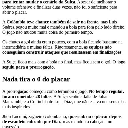
para tentar mudar o cenário da Suíça
. Apesar de melhorar o
volume ofensivo e finalizar duas vezes, não foi o suficiente para
abrir o placar.
A
Colômbia teve chance também de sair na frente,
mas Luis
Suárez pegou muito mal e mandou a bola para fora pelo lado direito.
O jogo não mudou muita coisa do primeiro tempo.
Os chutes a gol ainda eram poucos, com a bola ficando bastante na
intermediária e muitas faltas. Rigorosamente, as
equipes não
conseguiam construir ataques que resultassem em finalizações
.
A Suíça ficou mais com a bola no final, mas ficou sem o gol. O
jogo
seguiu para a prorrogação.
Nada tira o 0 do placar
A prorrogação começou como terminou o jogo.
No tempo regular,
foram cometidas 28 faltas
. A Suíça sentiu a falta de Johan
Manzambi, e a Colômbia de Luis Díaz, que não estava nos seus dias
mais inspirados.
Jhon Lucumí, zagueiro colombiano,
quase abriu o placar depois
de escanteio cobrado por Díaz
, mas mandou a cabeçada no
travessão.