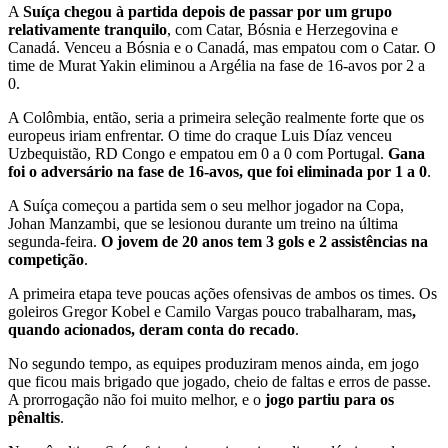
A
Suíça chegou à partida depois de passar por um grupo
relativamente tranquilo
, com Catar, Bósnia e Herzegovina e
Canadá. Venceu a Bósnia e o Canadá, mas empatou com o Catar. O
time de Murat Yakin eliminou a Argélia na fase de 16-avos por 2 a
0.
A Colômbia, então, seria a primeira seleção realmente forte que os
europeus iriam enfrentar. O time do craque Luis Díaz venceu
Uzbequistão, RD Congo e empatou em 0 a 0 com Portugal.
Gana
foi o adversário na fase de 16-avos, que foi eliminada por 1 a 0
.
A Suíça começou a partida sem o seu melhor jogador na Copa,
Johan Manzambi, que se lesionou durante um treino na última
segunda-feira.
O jovem de 20 anos tem 3 gols e 2 assistências na
competição
.
A primeira etapa teve poucas ações ofensivas de ambos os times. Os
goleiros Gregor Kobel e Camilo Vargas pouco trabalharam, mas
,
quando acionados, deram conta do recado
.
No segundo tempo, as equipes produziram menos ainda, em jogo
que ficou mais brigado que jogado, cheio de faltas e erros de passe.
A prorrogação não foi muito melhor, e o
jogo partiu para os
pênaltis
.