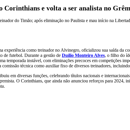
 Corinthians e volta a ser analista no Grêm
einador do Timão; após eliminação no Paulista e mau início na Libertado
a experiência como treinador no Alvinegro, oficializou sua saída da co
o de futebol. Durante a gestão de
Duílio Monteiro Alves
, o filho do 
e uma temporada instável, com eliminações precoces em competições im
a comissão técnica como auxiliar fixo de diversos treinadores, incluind
ibuiu em diversas funções, celebrando títulos nacionais e internaciona
remista. O Corinthians, que ainda não anunciou reforços para 2024, i
ta.