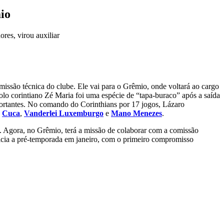
io
res, virou auxiliar
missão técnica do clube. Ele vai para o Grêmio, onde voltará ao cargo
ídolo corintiano Zé Maria foi uma espécie de “tapa-buraco” após a saída
portantes. No comando do Corinthians por 17 jogos, Lázaro
o
Cuca
,
Vanderlei Luxemburgo
e
Mano Menezes
.
is. Agora, no Grêmio, terá a missão de colaborar com a comissão
nicia a pré-temporada em janeiro, com o primeiro compromisso