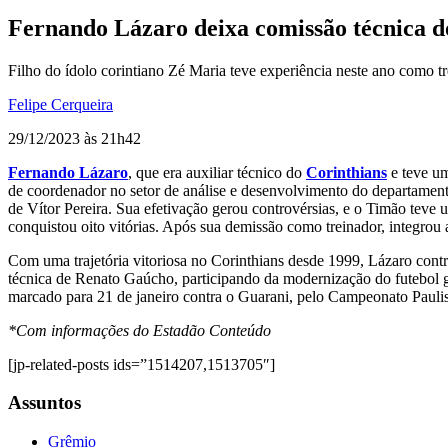
Fernando Lázaro deixa comissão técnica do
Filho do ídolo corintiano Zé Maria teve experiência neste ano como tr
Felipe Cerqueira
29/12/2023 às 21h42
Fernando Lázaro
, que era auxiliar técnico do
Corinthians
e teve um
de coordenador no setor de análise e desenvolvimento do departament
de Vítor Pereira. Sua efetivação gerou controvérsias, e o Timão tev
conquistou oito vitórias. Após sua demissão como treinador, integrou 
Com uma trajetória vitoriosa no Corinthians desde 1999, Lázaro contr
técnica de Renato Gaúcho, participando da modernização do futebol g
marcado para 21 de janeiro contra o Guarani, pelo Campeonato Paulis
*Com informações do Estadão Conteúdo
[jp-related-posts ids=”1514207,1513705″]
Assuntos
Grêmio