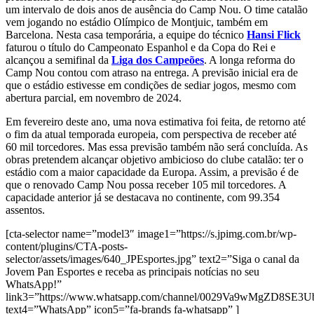
um intervalo de dois anos de ausência do Camp Nou. O time catalão
vem jogando no estádio Olímpico de Montjuic, também em
Barcelona. Nesta casa temporária, a equipe do técnico
Hansi Flick
faturou o título do Campeonato Espanhol e da Copa do Rei e
alcançou a semifinal da
Liga dos Campeões
. A longa reforma do
Camp Nou contou com atraso na entrega. A previsão inicial era de
que o estádio estivesse em condições de sediar jogos, mesmo com
abertura parcial, em novembro de 2024.
Em fevereiro deste ano, uma nova estimativa foi feita, de retorno até
o fim da atual temporada europeia, com perspectiva de receber até
60 mil torcedores. Mas essa previsão também não será concluída. As
obras pretendem alcançar objetivo ambicioso do clube catalão: ter o
estádio com a maior capacidade da Europa. Assim, a previsão é de
que o renovado Camp Nou possa receber 105 mil torcedores. A
capacidade anterior já se destacava no continente, com 99.354
assentos.
[cta-selector name=”model3″ image1=”https://s.jpimg.com.br/wp-
content/plugins/CTA-posts-
selector/assets/images/640_JPEsportes.jpg” text2=”Siga o canal da
Jovem Pan Esportes e receba as principais notícias no seu
WhatsApp!”
link3=”https://www.whatsapp.com/channel/0029Va9wMgZD8SE3
text4=”WhatsApp” icon5=”fa-brands fa-whatsapp” ]