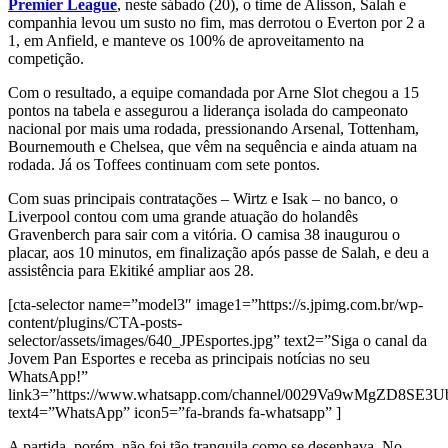
Premier League
, neste sábado (20), o time de Alisson, Salah e
companhia levou um susto no fim, mas derrotou o Everton por 2 a
1, em Anfield, e manteve os 100% de aproveitamento na
competição.
Com o resultado, a equipe comandada por Arne Slot chegou a 15
pontos na tabela e assegurou a liderança isolada do campeonato
nacional por mais uma rodada, pressionando Arsenal, Tottenham,
Bournemouth e Chelsea, que vêm na sequência e ainda atuam na
rodada. Já os Toffees continuam com sete pontos.
Com suas principais contratações – Wirtz e Isak – no banco, o
Liverpool contou com uma grande atuação do holandês
Gravenberch para sair com a vitória. O camisa 38 inaugurou o
placar, aos 10 minutos, em finalização após passe de Salah, e deu a
assistência para Ekitiké ampliar aos 28.
[cta-selector name=”model3″ image1=”https://s.jpimg.com.br/wp-
content/plugins/CTA-posts-
selector/assets/images/640_JPEsportes.jpg” text2=”Siga o canal da
Jovem Pan Esportes e receba as principais notícias no seu
WhatsApp!”
link3=”https://www.whatsapp.com/channel/0029Va9wMgZD8SE3
text4=”WhatsApp” icon5=”fa-brands fa-whatsapp” ]
A partida, porém, não foi tão tranquila como se desenhava. No