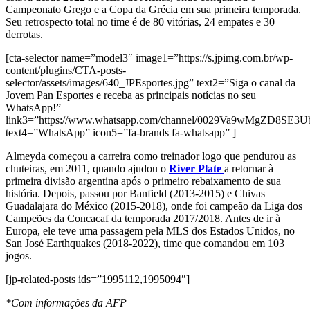
Campeonato Grego e a Copa da Grécia em sua primeira temporada.
Seu retrospecto total no time é de 80 vitórias, 24 empates e 30
derrotas.
[cta-selector name=”model3″ image1=”https://s.jpimg.com.br/wp-
content/plugins/CTA-posts-
selector/assets/images/640_JPEsportes.jpg” text2=”Siga o canal da
Jovem Pan Esportes e receba as principais notícias no seu
WhatsApp!”
link3=”https://www.whatsapp.com/channel/0029Va9wMgZD8SE3
text4=”WhatsApp” icon5=”fa-brands fa-whatsapp” ]
Almeyda começou a carreira como treinador logo que pendurou as
chuteiras, em 2011, quando ajudou o
River Plate
a retornar à
primeira divisão argentina após o primeiro rebaixamento de sua
história. Depois, passou por Banfield (2013-2015) e Chivas
Guadalajara do México (2015-2018), onde foi campeão da Liga dos
Campeões da Concacaf da temporada 2017/2018. Antes de ir à
Europa, ele teve uma passagem pela MLS dos Estados Unidos, no
San José Earthquakes (2018-2022), time que comandou em 103
jogos.
[jp-related-posts ids=”1995112,1995094″]
*Com informações da AFP