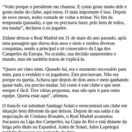
“Volto porque o presidente me chamou. E como gosto muito dele e
gosto muito do clube, aqui estou. O mais importante é isso. Depois
de nove meses, tenho vontade de voltar a treinar. No fim da
temporada (passada), o que eu precisava fazer, pelo bem de todos,
era mudar”, declarou o ex-jogador.
Zidane deixou o Real Madrid em 31 de maio do ano passado, após
uma passagem que durou dois anos e meio e rendeu diversas
conquistas, sendo a principal o tri consecutivo da Liga dos
Campeões da Europa. Na ocasião, sua decisão surpreendeu o
mundo, mas ele também tratou de explicá-la.
“Quero ser claro nisto. Quando fui, era o momento necessário para
mim, para o vestiário e os jogadores. Eles precisavam. Não era
porque eu queria. Achava que depois de dois anos e meio ganhando
quase tudo, era preciso mudar. Sei como é este clube e que nem
sempre é fácil. Tive várias propostas, mas não quis ir para outra
equipe. Queria estar aqui”, afirmou.
O francês vai substituir Santiago Solari e reencontrará um clube em
situação bem diferente da que deixou. Depois de sua saída e da
negociação de Cristiano Ronaldo, o Real Madrid acumulou
fracassos na Liga dos Campeões, na Copa do Rei e está distante da
briga pelo título no Espanhol. Antes de Solari, Julen Lopetegui