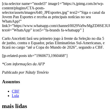
[cta-selector name=”model3″ image1=”https://s.jpimg.com.br/wp-
content/plugins/CTA-posts-
selector/assets/images/640_JPEsportes.jpg” text2=”Siga o canal da
Jovem Pan Esportes e receba as principais notícias no seu
WhatsApp!”
link3=”https://www.whatsapp.com/channel/0029Va9wMgZD8SE3
text4=”WhatsApp” icon5=”fa-brands fa-whatsapp” ]
Carlo Ancelotti fará seu primeiro jogo à frente da Seleção no dia 5
de junho, contra o Equador, pelas Eliminatórias Sul-Americanas, e
ficará no cargo “até a Copa do Mundo de 2026”, segundo a CBF.
[jp-related-posts ids=”1960673,1960468″]
*Com informações da AFP
Publicado por Nátaly Tenório
Assuntos
CBF
Lula
mais lidas