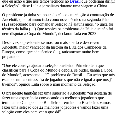
que eu acho é que nós temos técnicos no
Brasil
que poderiam dirigir
a Seleção”, disse Lula a jornalistas durante uma viagem à China.
O presidente já tinha se mostrado cético em relação à contratação de
Ancelotti, que foi anunciado como novo técnico na segunda-feira
(12) especulado para comandar Seleção há alguns anos. “Nunca foi
técnico da Itália (…) Que resolva os problemas da Itália que não foi
nem disputar a Copa do Mundo”, declarou Lula em 2023.
Desta vez, o presidente se mostrou mais aberto e descreveu
Ancelotti, maior vencedor da história da Liga dos Campeões da
Europa, como “grande técnico (…), taticamente muito bem
preparado”.
“Que ele consiga ajudar a seleção brasileira. Primeiro tem que
classificar para a Copa do Mundo e depois, se puder, ganha a Copa
do Mundo”, acrescentou. “O problema do Brasil… Eu acho que nós
estamos numa entressafra de jogadores que não é igual a que nós já
tivemos”, opinou Lula sobre o mau momento da Seleção.
O presidente também fez uma sugestão a Ancelotti: “eu gostaria de
fazer uma experiência convocando os melhores jogadores que
terminam o Campeonato Brasileiro. Terminou o Brasileiro, vamos
fazer uma seleção dos 22 melhores jogadores e vamos fazer uma
seleção com eles para ver o que dá”.