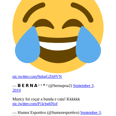
pic.twitter.com/9nhgGZh9VN
— 𝗕 𝗘 𝗥 𝗡 𝗔 ¹ ⁹ ⁰ ³ (@bernapoa2)
September 3,
2019
Muricy foi coçar a bunda e caiu! Kkkkkk
pic.twitter.com/P1lcbg6Nof
— Humor Esportivo (@humoresportivo)
September 3,