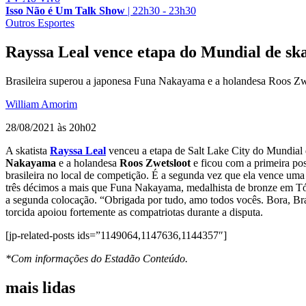
Isso Não é Um Talk Show
|
22h30 - 23h30
Outros Esportes
Rayssa Leal vence etapa do Mundial de ska
Brasileira superou a japonesa Funa Nakayama e a holandesa Roos Zwe
William Amorim
28/08/2021 às 20h02
A skatista
Rayssa Leal
venceu a etapa de Salt Lake City do Mundial de
Nakayama
e a holandesa
Roos Zwetsloot
e ficou com a primeira po
brasileira no local de competição. É a segunda vez que ela vence uma 
três décimos a mais que Funa Nakayama, medalhista de bronze em Tóq
a segunda colocação. “Obrigada por tudo, amo todos vocês. Bora, Bras
torcida apoiou fortemente as compatriotas durante a disputa.
[jp-related-posts ids=”1149064,1147636,1144357″]
*Com informações do Estadão Conteúdo.
mais lidas