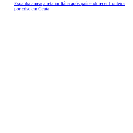
Espanha ameaça retaliar Itália após país endurecer fronteira
por crise em Ceuta