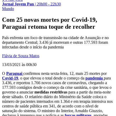
Jornal Jovem Pan
|
20h00 - 22h30
Mundo
Com 25 novas mortes por Covid-19,
Paraguai retoma toque de recolher
País enfrenta um foco de transmissão na cidade de Assunção e no
departamento Central; 3.436 já morreram e outras 177.593 foram
infectadas desde o início da pandemia
Flávia de Souza Matos
13/03/2021 às 00h30
O
Paraguai
confirmou nesta sexta-feira, 12, mais 25 mortes por
Covid-19
, o que elevou o total desde o começo da
pandemia
para
3.436, e reportou 1.766 novos casos de coronavírus, chegando a
177.593 contágios desde o começo da crise sanitária, o que levou o
governo a anunciar
medidas restritivas
para a partir da meia-noite
deste sábado. O relatório diário do Ministério da Saúde coloca o
número de pacientes internados em 1.364 e em terapia intensiva nos
centros de saúde pública em 341, de acordo com o nível de
saturação do sistema. O ministro do Interior, Arnaldo Giuzzio,
declarou à imprensa que a polícia e as
forças militares
, apoiadas