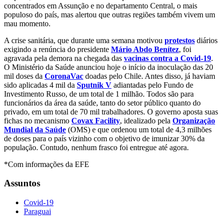
concentrados em Assunção e no departamento Central, o mais
populoso do país, mas alertou que outras regiões também vivem um
mau momento.
A crise sanitária, que durante uma semana motivou
protestos
diários
exigindo a renúncia do presidente
Mário Abdo Benítez
, foi
agravada pela demora na chegada das
vacinas contra a Covid-19
.
O Ministério da Saúde anunciou hoje o início da inoculação das 20
mil doses da
CoronaVac
doadas pelo Chile. Antes disso, já haviam
sido aplicadas 4 mil da
Sputnik V
adiantadas pelo Fundo de
Investimento Russo, de um total de 1 milhão. Todos são para
funcionários da área da saúde, tanto do setor público quanto do
privado, em um total de 70 mil trabalhadores. O governo aposta suas
fichas no mecanismo
Covax Facility
, idealizado pela
Organização
Mundial da Saúde
(OMS) e que ordenou um total de 4,3 milhões
de doses para o país vizinho com o objetivo de imunizar 30% da
população. Contudo, nenhum frasco foi entregue até agora.
*Com informações da EFE
Assuntos
Covid-19
Paraguai