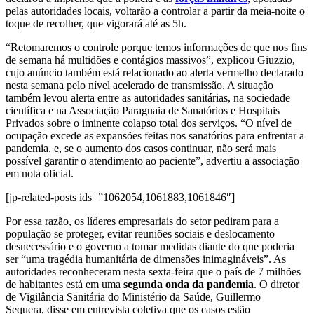
pelas autoridades locais, voltarão a controlar a partir da meia-noite o
toque de recolher, que vigorará até as 5h.
“Retomaremos o controle porque temos informações de que nos fins
de semana há multidões e contágios massivos”, explicou Giuzzio,
cujo anúncio também está relacionado ao alerta vermelho declarado
nesta semana pelo nível acelerado de transmissão. A situação
também levou alerta entre as autoridades sanitárias, na sociedade
científica e na Associação Paraguaia de Sanatórios e Hospitais
Privados sobre o iminente colapso total dos serviços. “O nível de
ocupação excede as expansões feitas nos sanatórios para enfrentar a
pandemia, e, se o aumento dos casos continuar, não será mais
possível garantir o atendimento ao paciente”, advertiu a associação
em nota oficial.
[jp-related-posts ids=”1062054,1061883,1061846″]
Por essa razão, os líderes empresariais do setor pediram para a
população se proteger, evitar reuniões sociais e deslocamento
desnecessário e o governo a tomar medidas diante do que poderia
ser “uma tragédia humanitária de dimensões inimagináveis”. As
autoridades reconheceram nesta sexta-feira que o país de 7 milhões
de habitantes está em uma
segunda onda da pandemia
. O diretor
de Vigilância Sanitária do Ministério da Saúde, Guillermo
Sequera, disse em entrevista coletiva que os casos estão