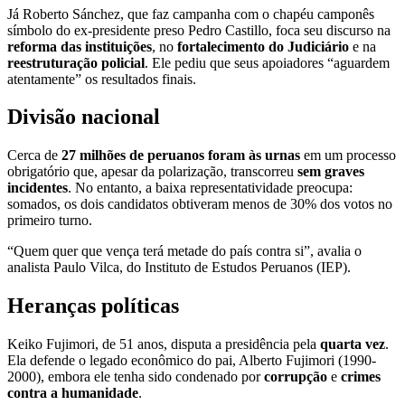
Já Roberto Sánchez, que faz campanha com o chapéu camponês
símbolo do ex-presidente preso Pedro Castillo, foca seu discurso na
reforma das instituições
, no
fortalecimento do Judiciário
e na
reestruturação policial
. Ele pediu que seus apoiadores “aguardem
atentamente” os resultados finais.
Divisão nacional
Cerca de
27 milhões de peruanos foram às urnas
em um processo
obrigatório que, apesar da polarização, transcorreu
sem graves
incidentes
. No entanto, a baixa representatividade preocupa:
somados, os dois candidatos obtiveram menos de 30% dos votos no
primeiro turno.
“Quem quer que vença terá metade do país contra si”, avalia o
analista Paulo Vilca, do Instituto de Estudos Peruanos (IEP).
Heranças políticas
Keiko Fujimori, de 51 anos, disputa a presidência pela
quarta vez
.
Ela defende o legado econômico do pai, Alberto Fujimori (1990-
2000), embora ele tenha sido condenado por
corrupção
e
crimes
contra a humanidade
.