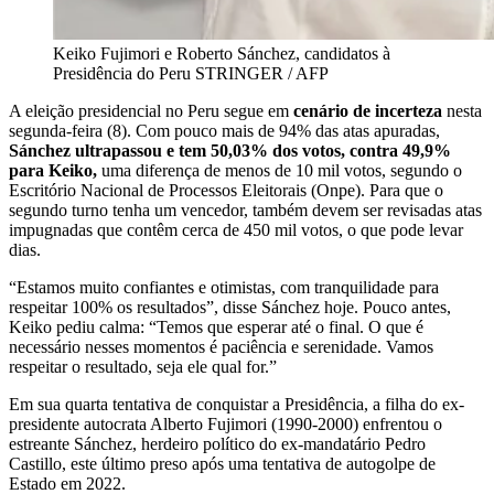
Keiko Fujimori e Roberto Sánchez, candidatos à
Presidência do Peru
STRINGER / AFP
A eleição presidencial no Peru segue em
cenário de incerteza
nesta
segunda-feira (8). Com pouco mais de 94% das atas apuradas,
Sánchez ultrapassou e tem 50,03% dos votos, contra 49,9%
para Keiko,
uma diferença de menos de 10 mil votos, segundo o
Escritório Nacional de Processos Eleitorais (Onpe). Para que o
segundo turno tenha um vencedor, também devem ser revisadas atas
impugnadas que contêm cerca de 450 mil votos, o que pode levar
dias.
“Estamos muito confiantes e otimistas, com tranquilidade para
respeitar 100% os resultados”, disse Sánchez hoje. Pouco antes,
Keiko pediu calma: “Temos que esperar até o final. O que é
necessário nesses momentos é paciência e serenidade. Vamos
respeitar o resultado, seja ele qual for.”
Em sua quarta tentativa de conquistar a Presidência, a filha do ex-
presidente autocrata Alberto Fujimori (1990-2000) enfrentou o
estreante Sánchez, herdeiro político do ex-mandatário Pedro
Castillo, este último preso após uma tentativa de autogolpe de
Estado em 2022.