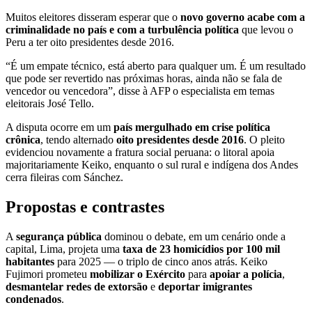
Muitos eleitores disseram esperar que o
novo governo acabe com a
criminalidade no país e com a turbulência política
que levou o
Peru a ter oito presidentes desde 2016.
“É um empate técnico, está aberto para qualquer um. É um resultado
que pode ser revertido nas próximas horas, ainda não se fala de
vencedor ou vencedora”, disse à AFP o especialista em temas
eleitorais José Tello.
A disputa ocorre em um
país mergulhado em crise política
crônica
, tendo alternado
oito presidentes desde 2016
. O pleito
evidenciou novamente a fratura social peruana: o litoral apoia
majoritariamente Keiko, enquanto o sul rural e indígena dos Andes
cerra fileiras com Sánchez.
Propostas e contrastes
A
segurança pública
dominou o debate, em um cenário onde a
capital, Lima, projeta uma
taxa de 23 homicídios por 100 mil
habitantes
para 2025 — o triplo de cinco anos atrás. Keiko
Fujimori prometeu
mobilizar o Exército
para
apoiar a polícia
,
desmantelar redes de extorsão
e
deportar imigrantes
condenados
.