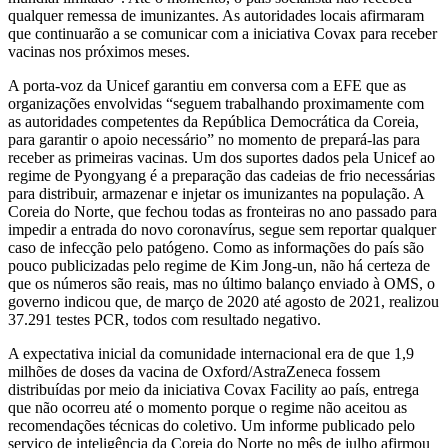
qualquer remessa de imunizantes. As autoridades locais afirmaram
que continuarão a se comunicar com a iniciativa Covax para receber
vacinas nos próximos meses.
A porta-voz da Unicef garantiu em conversa com a EFE que as
organizações envolvidas “seguem trabalhando proximamente com
as autoridades competentes da República Democrática da Coreia,
para garantir o apoio necessário” no momento de prepará-las para
receber as primeiras vacinas. Um dos suportes dados pela Unicef ao
regime de Pyongyang é a preparação das cadeias de frio necessárias
para distribuir, armazenar e injetar os imunizantes na população. A
Coreia do Norte, que fechou todas as fronteiras no ano passado para
impedir a entrada do novo coronavírus, segue sem reportar qualquer
caso de infecção pelo patógeno. Como as informações do país são
pouco publicizadas pelo regime de Kim Jong-un, não há certeza de
que os números são reais, mas no último balanço enviado à OMS, o
governo indicou que, de março de 2020 até agosto de 2021, realizou
37.291 testes PCR, todos com resultado negativo.
A expectativa inicial da comunidade internacional era de que 1,9
milhões de doses da vacina de Oxford/AstraZeneca fossem
distribuídas por meio da iniciativa Covax Facility ao país, entrega
que não ocorreu até o momento porque o regime não aceitou as
recomendações técnicas do coletivo. Um informe publicado pelo
serviço de inteligência da Coreia do Norte no mês de julho afirmou