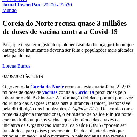
Jornal Jovem Pan
|
20h00 - 22h30
Mundo
Coreia do Norte recusa quase 3 milhões
de doses de vacina contra a Covid-19
País, que nega ter registrado qualquer caso da doença, justificou que
entrega dos imunizantes deveria ser feita a populações mais afetadas
pela pandemia
Lorena Barros
02/09/2021 às 12h19
O governo da
Coreia do Norte
recusou nesta quarta-feira, 2, 2,97
milhões de doses de
vacinas
contra a
Covid-19
produzidas pelo
laboratório chinês Sinovac. A informação foi dada por um porta-voz
do Fundo das Nações Unidas para a Infância (Unicef), responsável
pela distribuição dos imunizantes, à
Agência EFE
. De acordo com a
fonte da agência internacional, o Ministério de Saúde Pública norte-
coreano indicou que as vacinas que são oferecidas através da
iniciativa da Organização Mundial da Saúde (OMS) “podem ser
transferidas para países gravemente afetados, diante do estoque
mundial limitado”. Até o momento, o país socialista não recebeu