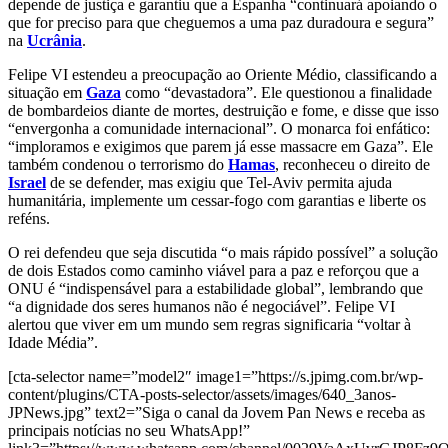
depende de justiça e garantiu que a Espanha “continuará apoiando o
que for preciso para que cheguemos a uma paz duradoura e segura”
na
Ucrânia
.
Felipe VI estendeu a preocupação ao Oriente Médio, classificando a
situação em
Gaza
como “devastadora”. Ele questionou a finalidade
de bombardeios diante de mortes, destruição e fome, e disse que isso
“envergonha a comunidade internacional”. O monarca foi enfático:
“imploramos e exigimos que parem já esse massacre em Gaza”. Ele
também condenou o terrorismo do
Hamas
, reconheceu o direito de
Israel
de se defender, mas exigiu que Tel-Aviv permita ajuda
humanitária, implemente um cessar-fogo com garantias e liberte os
reféns.
O rei defendeu que seja discutida “o mais rápido possível” a solução
de dois Estados como caminho viável para a paz e reforçou que a
ONU é “indispensável para a estabilidade global”, lembrando que
“a dignidade dos seres humanos não é negociável”. Felipe VI
alertou que viver em um mundo sem regras significaria “voltar à
Idade Média”.
[cta-selector name=”model2″ image1=”https://s.jpimg.com.br/wp-
content/plugins/CTA-posts-selector/assets/images/640_3anos-
JPNews.jpg” text2=”Siga o canal da Jovem Pan News e receba as
principais notícias no seu WhatsApp!”