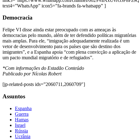
link3=”https://www.whatsapp.com/channel/0029VaAxUvrGJP8Fz
text4=”WhatsApp” icon5=”fa-brands fa-whatsapp” ]
Democracia
Felipe VI disse ainda estar preocupado com as ameaças às
democracias pelo mundo, além de ter defendido políticas migratórias
mais amplas. Para ele, “imigração adequadamente realizada é um
vetor de desenvolvimento para os países que são destino dos
imigrantes”, e a Espanha apoia “com plena convicção a aplicação de
um pacto mundial migratório e de refugiados”.
*Com informações do Estadão Conteúdo
Publicado por Nícolas Robert
[jp-related-posts ids=”2060711,2060709″]
Assuntos
Espanha
Guerra
Hamas
Israel
Rússia
Ucrânia