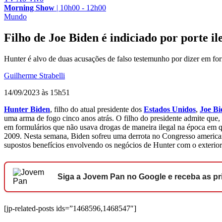
Morning Show
|
10h00 - 12h00
Mundo
Filho de Joe Biden é indiciado por porte i
Hunter é alvo de duas acusações de falso testemunho por dizer em fo
Guilherme Strabelli
14/09/2023 às 15h51
Hunter Biden
, filho do atual presidente dos
Estados Unidos
,
Joe Bi
uma arma de fogo cinco anos atrás. O filho do presidente admite que,
em formulários que não usava drogas de maneira ilegal na época em 
2009. Nesta semana, Biden sofreu uma derrota no Congresso america
supostos benefícios envolvendo os negócios de Hunter com o exterio
Siga a Jovem Pan no Google e receba as pri
[jp-related-posts ids=”1468596,1468547″]