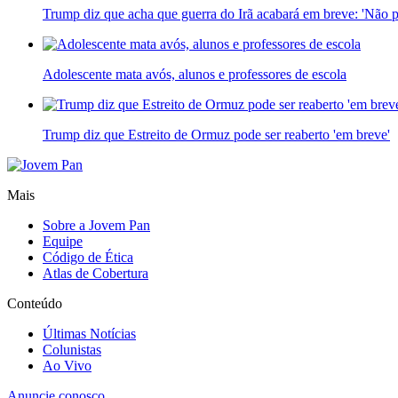
Trump diz que acha que guerra do Irã acabará em breve: 'Não p
Adolescente mata avós, alunos e professores de escola
Trump diz que Estreito de Ormuz pode ser reaberto 'em breve'
Mais
Sobre a Jovem Pan
Equipe
Código de Ética
Atlas de Cobertura
Conteúdo
Últimas Notícias
Colunistas
Ao Vivo
Anuncie conosco