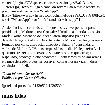
content/plugins/CTA-posts-selector/assets/images/640_3anos-
JPNews.jpg” text2=”Siga o canal da Jovem Pan News e receba as
principais notícias no seu WhatsApp!”
link3=”https://www.whatsapp.com/channel/0029VaAxUvrGJP8Fz
text4=”WhatsApp” icon5=”fa-brands fa-whatsapp” ]
As denúncias de complôs são frequentes e, às vésperas da posse
presidencial, Maduro acusa González Urrutia e a líder da oposição
María Corina Machado de incentivarem supostos planos de
desestabilização. Antonio Díaz, tenente da Milícia, um braço armado
formado por civis, disse estar disposto a ajudar a “consolidar a
vitória de Maduro”. “Vamos empossá-los no dia 10 de janeiro […]
queremos respeito por nosso país e faremos com que ele seja
respeitado, aconteça o que acontecer. E aqui temos as nossas armas
e vamos defender o país, se possível, com as nossas vidas”, disse,
exibindo um fuzil.
*
Com informações da AFP
Publicado por Victor Oliveira
[jp-related-posts ids=”1820532,1820530″]
mais lidas