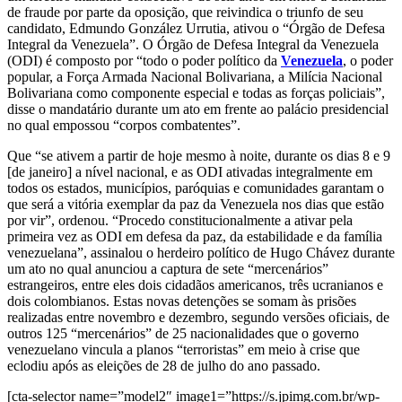
de fraude por parte da oposição, que reivindica o triunfo de seu
candidato, Edmundo González Urrutia, ativou o “Órgão de Defesa
Integral da Venezuela”. O Órgão de Defesa Integral da Venezuela
(ODI) é composto por “todo o poder político da
Venezuela
, o poder
popular, a Força Armada Nacional Bolivariana, a Milícia Nacional
Bolivariana como componente especial e todas as forças policiais”,
disse o mandatário durante um ato em frente ao palácio presidencial
no qual empossou “corpos combatentes”.
Que “se ativem a partir de hoje mesmo à noite, durante os dias 8 e 9
[de janeiro] a nível nacional, e as ODI ativadas integralmente em
todos os estados, municípios, paróquias e comunidades garantam o
que será a vitória exemplar da paz da Venezuela nos dias que estão
por vir”, ordenou. “Procedo constitucionalmente a ativar pela
primeira vez as ODI em defesa da paz, da estabilidade e da família
venezuelana”, assinalou o herdeiro político de Hugo Chávez durante
um ato no qual anunciou a captura de sete “mercenários”
estrangeiros, entre eles dois cidadãos americanos, três ucranianos e
dois colombianos. Estas novas detenções se somam às prisões
realizadas entre novembro e dezembro, segundo versões oficiais, de
outros 125 “mercenários” de 25 nacionalidades que o governo
venezuelano vincula a planos “terroristas” em meio à crise que
eclodiu após as eleições de 28 de julho do ano passado.
[cta-selector name=”model2″ image1=”https://s.jpimg.com.br/wp-