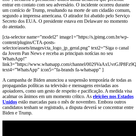
entrar em contato com seu adversário. O incidente ocorreu durante
um comício de Trump, resultando na morte de um cidadão comum,
segundo a imprensa americana. O atirador foi abatido pelo Serviço
Secreto dos EUA. O presidente estava em Delaware no momento
do atentado.
[cta-selector name=”model2″ image1=”https://s.jpimg.com.br/wp-
content/plugins/CTA-posts-
selector/assets/images/cta_logo_jp_geral.png” text2=”Siga o canal
da Jovem Pan News e receba as principais notícias no seu
WhatsApp!”
link3=”https://www.whatsapp.com/channel/0029VaAxUvrGJP8Fz
text4=”WhatsApp” icon5=”fa-brands fa-whatsapp” ]
A campanha de Biden anunciou a suspensão temporária de todas as
propagandas políticas na televisão e mensagens enviadas aos
apoiadores, como um gesto de respeito e pacificação. A medida visa
acalmar os ânimos em um momento crítico. As
eleições nos Estados
Unidos
estão marcadas para o mês de novembro. Embora outros
candidatos tenham se registrado, a disputa deverá se concentrar entre
Biden e Trump.