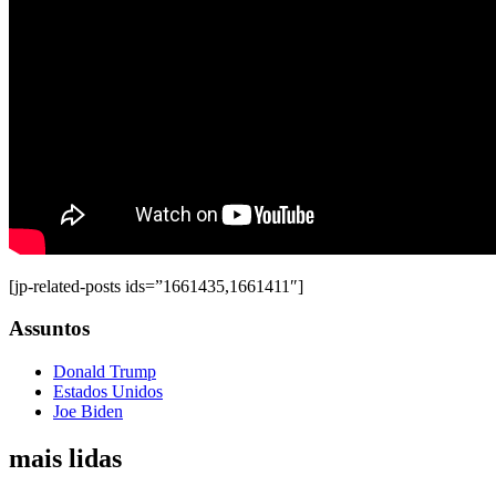
[jp-related-posts ids=”1661435,1661411″]
Assuntos
Donald Trump
Estados Unidos
Joe Biden
mais lidas