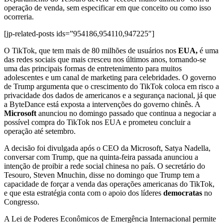
operação de venda, sem especificar em que conceito ou como isso
ocorreria.
[jp-related-posts ids=”954186,954110,947225″]
O TikTok, que tem mais de 80 milhões de usuários nos
EUA,
é uma
das redes sociais que mais cresceu nos últimos anos, tornando-se
uma das principais formas de entretenimento para muitos
adolescentes e um canal de marketing para celebridades. O governo
de Trump argumenta que o crescimento do TikTok coloca em risco a
privacidade dos dados de americanos e a segurança nacional, já que
a ByteDance está exposta a intervenções do governo chinês. A
Microsoft
anunciou no domingo passado que continua a negociar a
possível compra do TikTok nos EUA e prometeu concluir a
operação até setembro.
A decisão foi divulgada após o CEO da Microsoft, Satya Nadella,
conversar com Trump, que na quinta-feira passada anunciou a
intenção de proibir a rede social chinesa no país. O secretário do
Tesouro, Steven Mnuchin, disse no domingo que Trump tem a
capacidade de forçar a venda das operações americanas do TikTok,
e que esta estratégia conta com o apoio dos líderes
democratas
no
Congresso.
A Lei de Poderes Econômicos de Emergência Internacional permite