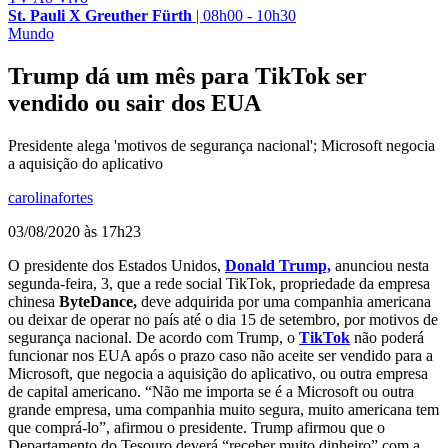
St. Pauli X Greuther Fürth
|
08h00 - 10h30
Mundo
Trump dá um mês para TikTok ser
vendido ou sair dos EUA
Presidente alega 'motivos de segurança nacional'; Microsoft negocia
a aquisição do aplicativo
carolinafortes
03/08/2020 às 17h23
O presidente dos Estados Unidos,
Donald Trump,
anunciou nesta
segunda-feira, 3, que a rede social TikTok, propriedade da empresa
chinesa
ByteDance,
deve adquirida por uma companhia americana
ou deixar de operar no país até o dia 15 de setembro, por motivos de
segurança nacional. De acordo com Trump, o
TikTok
não poderá
funcionar nos EUA após o prazo caso não aceite ser vendido para a
Microsoft, que negocia a aquisição do aplicativo, ou outra empresa
de capital americano. “Não me importa se é a Microsoft ou outra
grande empresa, uma companhia muito segura, muito americana tem
que comprá-lo”, afirmou o presidente. Trump afirmou que o
Departamento do Tesouro deverá “receber muito dinheiro” com a