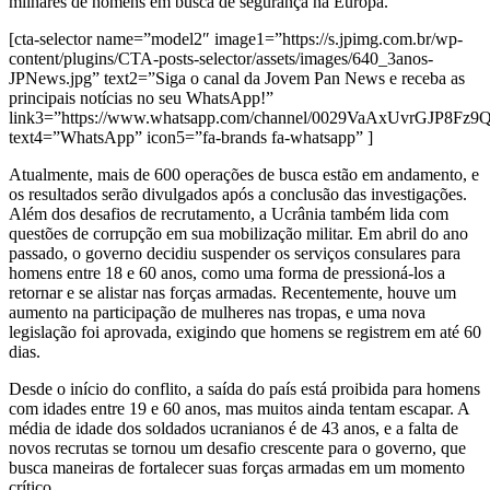
milhares de homens em busca de segurança na Europa.
[cta-selector name=”model2″ image1=”https://s.jpimg.com.br/wp-
content/plugins/CTA-posts-selector/assets/images/640_3anos-
JPNews.jpg” text2=”Siga o canal da Jovem Pan News e receba as
principais notícias no seu WhatsApp!”
link3=”https://www.whatsapp.com/channel/0029VaAxUvrGJP8Fz
text4=”WhatsApp” icon5=”fa-brands fa-whatsapp” ]
Atualmente, mais de 600 operações de busca estão em andamento, e
os resultados serão divulgados após a conclusão das investigações.
Além dos desafios de recrutamento, a Ucrânia também lida com
questões de corrupção em sua mobilização militar. Em abril do ano
passado, o governo decidiu suspender os serviços consulares para
homens entre 18 e 60 anos, como uma forma de pressioná-los a
retornar e se alistar nas forças armadas. Recentemente, houve um
aumento na participação de mulheres nas tropas, e uma nova
legislação foi aprovada, exigindo que homens se registrem em até 60
dias.
Desde o início do conflito, a saída do país está proibida para homens
com idades entre 19 e 60 anos, mas muitos ainda tentam escapar. A
média de idade dos soldados ucranianos é de 43 anos, e a falta de
novos recrutas se tornou um desafio crescente para o governo, que
busca maneiras de fortalecer suas forças armadas em um momento
crítico.