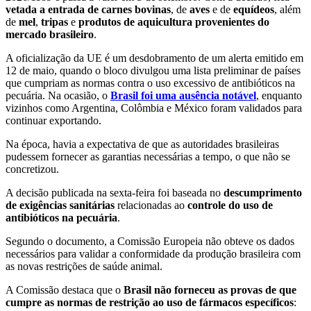
vetada a entrada de carnes bovinas
, de
aves
e de
equídeos
, além
de
mel
,
tripas
e
produtos de aquicultura provenientes do
mercado brasileiro
.
A oficialização da UE é um desdobramento de um alerta emitido em
12 de maio, quando o bloco divulgou uma lista preliminar de países
que cumpriam as normas contra o uso excessivo de antibióticos na
pecuária. Na ocasião, o
Brasil foi uma ausência notável
, enquanto
vizinhos como Argentina, Colômbia e México foram validados para
continuar exportando.
Na época, havia a expectativa de que as autoridades brasileiras
pudessem fornecer as garantias necessárias a tempo, o que não se
concretizou.
A decisão publicada na sexta-feira foi baseada no
descumprimento
de exigências sanitárias
relacionadas ao
controle do uso de
antibióticos na pecuária
.
Segundo o documento, a Comissão Europeia não obteve os dados
necessários para validar a conformidade da produção brasileira com
as novas restrições de saúde animal.
A Comissão destaca que o
Brasil não forneceu as provas de que
cumpre as normas de restrição ao uso de fármacos específicos
: