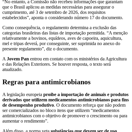
“No entanto, a Comissão não recebeu informações que garantam
que o Brasil aplicou as medidas necessárias para assegurar o
cumprimento, até 3 de setembro de 2026, dos requisitos
estabelecidos”, aponta o considerando número 17 do documento.
Como consequência, o regulamento determina a exclusão das
categorias brasileiras das listas de importação permitida. “A menção
relativamente a bovinos, equídeos, aves de capoeira, aquicultura,
mel e tripas deverá, por conseguinte, ser suprimida no anexo do
presente regulamento”, diz o documento.
A
Jovem Pan
entrou em contato com os ministérios da Agricultura
e das Relações Exteriores. Se houver resposta, o texto será
atualizado.
Regras para antimicrobianos
A legislação europeia
proíbe
a importação de animais e produtos
derivados que utilizem medicamentos antimicrobianos para fins
de desempenho produtivo
. O documento reforça que não podem
ser comercializados no bloco itens que utilizem “medicamentos
antimicrobianos com o objetivo de promover o crescimento ou para
aumentar o rendimento”.
Além disso, a norma veta
substâncias que devem ser de uso