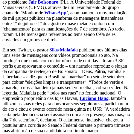
ao presidente
Jair Bolsonaro
(PL). A Universidade Federal de
Minas Gerais (UFMG), através de um levantamento do grupo
chamado ‘Monitor de
WhatsApp
’, acompanhou a movimentação
de mil grupos públicos na plataforma de mensagens instantâneas
entre 1º de julho e 1º de agosto e quase metade contou com
‘chamamentos’ para as manifestações de 7 de setembro. Ao todo,
foram 4.184 mensagens referentes ao tema sendo 69% deles
enviados em grupos de direita.
Em seu Twitter, o pastor
Silas Malafaia
publicou nos últimos dias
uma série de mensagens com vídeos promocionais ao ato. Na
produção que conta com maior número de curtidas – foram 3.862
perfis que aprovaram o conteúdo – um narrador reproduz o slogan
da campanha de reeleição de Bolsonaro – Deus, Pátria, Família e
Liberdade – e diz que o Brasil irá “marchar” no sete de setembro
para cobrar “eleições limpas e transparentes”. “Todos de verde e
amarelo, a nossa bandeira jamais será vermelha”, cobra o vídeo. Na
legenda, Malafaia pede “todos nas ruas” no feriado nacional. O
empresário proprietário das lojas Havan,
Luciano Hang
, também
utilizou as suas redes para convocar seus seguidores a participarem
do ato e citou o evento ocorrido nesta quinta na USP. “A verdadeira
carta pela democracia será assinada com a sua presença nas ruas, no
dia 7 de setembro”, declarou. O catarinense, inclusive. chegou a
postular uma corrida ao Senado Federal durante o primeiro trimestre,
mas abriu mão de sua candidatura no fim de março.