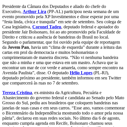
Presidente da Câmara dos Deputados e aliado do chefe do
Executivo,
Arthur Lira
(PP-AL) participou nesta semana de um
evento promovido pela XP Investimentos e disse esperar por uma
“festa linda, cívica e tranquila” em sete de setembro. Seu colega de
Casa legislativa,
Coronel Tadeu
, deputado federal e apoiador do
presidente Jair Bolsonaro, foi ao ato promovido pela Faculdade de
Direito e criticou a ausência de bandeiras do Brasil no local.
Segundo o parlamentar, que foi ouvido pela equipe de reportagem
da
Jovem Pan
, havia um “clima de esquerda” durante a leitura das
cartas em prol da democracia e muitos bolsonaristas o
cumprimentaram de maneira discreta. “Não vi nenhuma bandeira
que não a minha e uma que estava em um mastro. Achava que ia
encontrar um mar de cor verde e amarela, como sempre encontro na
Avenida Paulista”, disse. O deputado
Hélio Lopes
(PL-RJ),
deputado próximo ao presidente, também informou em seu Twitter
que comparecerá às ruas no 7 de setembro.
Tereza Cristina
, ex-ministra da Agricultura, Pecuária e
Abastecimento do governo federal e candidata ao Senado pelo Mato
Grosso do Sul, pediu aos brasileiros que coloquem bandeiras nas
janelas de suas casas e em seus carros. “Esse ano, vamos comemorar
o Bicentenário da Independência mostrando todo o amor pela nossa
pátria”, declarou em suas redes sociais. No último dia 6 de agosto,
enquanto cumpria agenda em Recife, Bolsonaro chamou seus