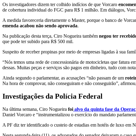
Os investigadores dizem ter colhido indícios de que Vorcaro
encomen
de cobertura individual do FGC para R$ 1 milhão. Em diálogos, Vor
A medida favoreceria diretamente o Master, porque o banco de Vorcar
emenda acabou não sendo aprovada
.
Na publicação desta terça, Ciro Nogueira também
negou ter recebid
que pode ter subido para R$ 500 mil.
Suspeito de receber propinas por meio de empresas ligadas à sua fam
“Nós temos uma rede de concessionária de motocicletas que fatura 
dessas. Muitas peças e serviços são pagos em dinheiro, tudo com nota f
Ainda segundo o parlamentar, as acusações “não passam de um
rotei
Na hora de comprovar, não conseguiram e não conseguirão”, afirmou,
Investigações da Polícia Federal
Na última semana, Ciro Nogueira
foi
alvo da quinta fase da Opera
Daniel Vorcaro e “instrumentalizou o exercício do mandato parlament
A PF diz ter identificado o custeio de estadias em hotéis de luxo em 
Nesta segunda-feira (11), os advogados do senador deixaram o caso e