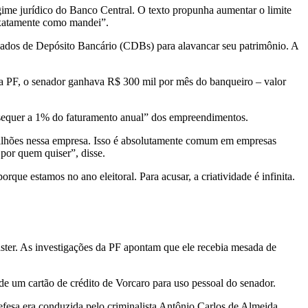
gime jurídico do Banco Central. O texto propunha aumentar o limite
exatamente como mandei”.
icados de Depósito Bancário (CDBs) para alavancar seu patrimônio. A
a PF, o senador ganhava R$ 300 mil por mês do banqueiro – valor
m sequer a 1% do faturamento anual” dos empreendimentos.
milhões nessa empresa. Isso é absolutamente comum em empresas
 por quem quiser”, disse.
rque estamos no ano eleitoral. Para acusar, a criatividade é infinita.
aster. As investigações da PF apontam que ele recebia mesada de
 de um cartão de crédito de Vorcaro para uso pessoal do senador.
fesa era conduzida pelo criminalista Antônio Carlos de Almeida