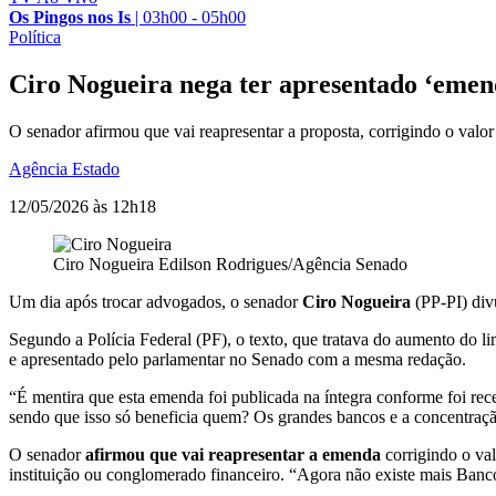
Os Pingos nos Is
|
03h00 - 05h00
Política
Ciro Nogueira nega ter apresentado ‘emend
O senador afirmou que vai reapresentar a proposta, corrigindo o valor
Agência Estado
12/05/2026 às 12h18
Ciro Nogueira
Edilson Rodrigues/Agência Senado
Um dia após trocar advogados, o senador
Ciro Nogueira
(PP-PI) div
Segundo a Polícia Federal (PF), o texto, que tratava do aumento do l
e apresentado pelo parlamentar no Senado com a mesma redação.
“É mentira que esta emenda foi publicada na íntegra conforme foi rec
sendo que isso só beneficia quem? Os grandes bancos e a concentração
O senador
afirmou que vai reapresentar a emenda
corrigindo o val
instituição ou conglomerado financeiro. “Agora não existe mais Banco M