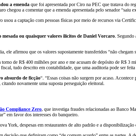
dou a emenda
que foi apresentada por Ciro na PEC que tratava do re
caro chegou a comentar que a emenda apresentada pelo senador “saiu 
o usou a captação com pessoas físicas por meio de recursos via Certif
o mesada ou quaisquer valores ilícitos de Daniel Vorcaro
. Segundo 
ília, ele afirmou que os valores supostamente transferidos “não chega
em torno de R$ 400 milhões por ano e me acusam de depósito de R$ 3 
iscal, tudo descrito em contabilidade, que uma auditoria pode ser feita
ro absurdo de ficção
“. “Essas coisas não surgem por acaso. Acontece po
 citando novamente uma suposta perseguição eleitoral.
ção Compliance Zero
, que investiga fraudes relacionadas ao Banco M
ar” em favor dos interesses do banqueiro.
Nova York, despesas em restaurantes de alto padrão e a disponibilização
m decisão que definiram como “de comum acordo” entre as partes. A de