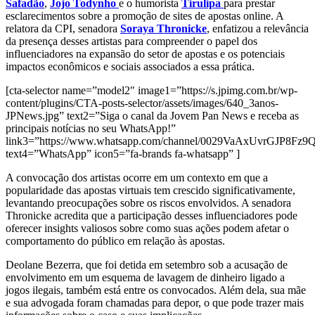
Safadão
,
Jojo Todynho
e o humorista
Tirulipa
para prestar
esclarecimentos sobre a promoção de sites de apostas online. A
relatora da CPI, senadora
Soraya Thronicke
, enfatizou a relevância
da presença desses artistas para compreender o papel dos
influenciadores na expansão do setor de apostas e os potenciais
impactos econômicos e sociais associados a essa prática.
[cta-selector name=”model2″ image1=”https://s.jpimg.com.br/wp-
content/plugins/CTA-posts-selector/assets/images/640_3anos-
JPNews.jpg” text2=”Siga o canal da Jovem Pan News e receba as
principais notícias no seu WhatsApp!”
link3=”https://www.whatsapp.com/channel/0029VaAxUvrGJP8Fz
text4=”WhatsApp” icon5=”fa-brands fa-whatsapp” ]
A convocação dos artistas ocorre em um contexto em que a
popularidade das apostas virtuais tem crescido significativamente,
levantando preocupações sobre os riscos envolvidos. A senadora
Thronicke acredita que a participação desses influenciadores pode
oferecer insights valiosos sobre como suas ações podem afetar o
comportamento do público em relação às apostas.
Deolane Bezerra, que foi detida em setembro sob a acusação de
envolvimento em um esquema de lavagem de dinheiro ligado a
jogos ilegais, também está entre os convocados. Além dela, sua mãe
e sua advogada foram chamadas para depor, o que pode trazer mais