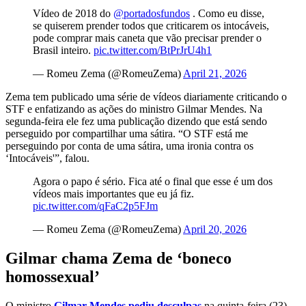
Vídeo de 2018 do
@portadosfundos
. Como eu disse,
se quiserem prender todos que criticarem os intocáveis,
pode comprar mais caneta que vão precisar prender o
Brasil inteiro.
pic.twitter.com/BtPrJrU4h1
— Romeu Zema (@RomeuZema)
April 21, 2026
Zema tem publicado uma série de vídeos diariamente criticando o
STF e enfatizando as ações do ministro Gilmar Mendes. Na
segunda-feira ele fez uma publicação dizendo que está sendo
perseguido por compartilhar uma sátira. “O STF está me
perseguindo por conta de uma sátira, uma ironia contra os
‘Intocáveis'”, falou.
Agora o papo é sério. Fica até o final que esse é um dos
vídeos mais importantes que eu já fiz.
pic.twitter.com/qFaC2p5FJm
— Romeu Zema (@RomeuZema)
April 20, 2026
Gilmar chama Zema de ‘boneco
homossexual’
O ministro
Gilmar Mendes pediu desculpas
na quinta-feira (23)