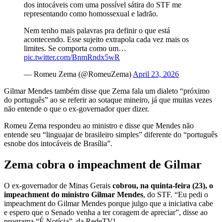
dos intocáveis com uma possível sátira do STF me
representando como homossexual e ladrão.
Nem tenho mais palavras pra definir o que está
acontecendo. Esse sujeito extrapola cada vez mais os
limites. Se comporta como um…
pic.twitter.com/BnmRndx5wR
— Romeu Zema (@RomeuZema)
April 23, 2026
Gilmar Mendes também disse que Zema fala um dialeto “próximo
do português” ao se referir ao sotaque mineiro, já que muitas vezes
não entende o que o ex-governador quer dizer.
Romeu Zema respondeu ao ministro e disse que Mendes não
entende seu “linguajar de brasileiro simples” diferente do “português
esnobe dos intocáveis de Brasília”.
Zema cobra o impeachment de Gilmar
O ex-governador de Minas Gerais
cobrou, na quinta-feira (23), o
impeachment do ministro Gilmar Mendes
, do STF. “Eu pedi o
impeachment do Gilmar Mendes porque julgo que a iniciativa cabe
e espero que o Senado venha a ter coragem de apreciar”, disse ao
programa “É Notícia”, da RedeTV!.