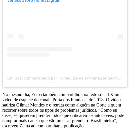
Ver essa foto no Instagram
Um post compartilhado por Romeu Zema (@romeuzemaoficial)
No mesmo dia, Zema também compartilhou na rede social X um
vídeo de esquete do canal “Porta dos Fundos”, de 2018. O vídeo
satiriza Gilmar Mendes e o retrata como alguém na Corte a quem
recorrer sobre todos os tipos de problemas jurídicos. “Como eu
disse, se quiserem prender todos que criticarem os intocáveis, pode
comprar mais caneta que vão precisar prender o Brasil inteiro”,
escreveu Zema ao compartilhar a publicação.