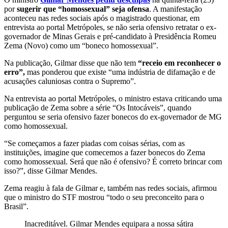
por
sugerir que “homossexual” seja ofensa
. A manifestação
aconteceu nas redes sociais após o magistrado questionar, em
entrevista ao portal Metrópoles, se não seria ofensivo retratar o ex-
governador de Minas Gerais e pré-candidato à Presidência Romeu
Zema (Novo) como um “boneco homossexual”.
Na publicação, Gilmar disse que não tem
“receio em reconhecer o
erro”,
mas ponderou que existe “uma indústria de difamação e de
acusações caluniosas contra o Supremo”.
Na entrevista ao portal Metrópoles, o ministro estava criticando uma
publicação de Zema sobre a série “Os Intocáveis”, quando
perguntou se seria ofensivo fazer bonecos do ex-governador de MG
como homossexual.
“Se começamos a fazer piadas com coisas sérias, com as
instituições, imagine que comecemos a fazer bonecos do Zema
como homossexual. Será que não é ofensivo? É correto brincar com
isso?”, disse Gilmar Mendes.
Zema reagiu à fala de Gilmar e, também nas redes sociais, afirmou
que o ministro do STF mostrou “todo o seu preconceito para o
Brasil”.
Inacreditável. Gilmar Mendes equipara a nossa sátira