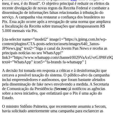
meu, é seu, é do Brasil”. O objetivo principal é reduzir os efeitos da
recente divulgação de novas regras da Receita Federal e combater a
disseminação de informações falsas relacionadas à tributação do
serviço. A campanha visa restaurar a confiança dos brasileiros no
Pix. Essa ação ocorre após a revogação de uma norma que ampliava
a fiscalização da Receita sobre transações que ultrapassassem R$
5.000 mensais via Pix.
[cta-selector name=”model2″ image1=”https://s.jpimg.com.br/wp-
content/plugins/CTA-posts-selector/assets/images/640_3anos-
JPNews.jpg” text2=”Siga o canal da Jovem Pan News e receba as
principais notícias no seu WhatsApp!”
link3=”https://www.whatsapp.com/channel/0029VaAxUvrGJP8Fz
text4=”WhatsApp” icon5=”fa-brands fa-whatsapp” ]
A decisão foi tomada em resposta a críticas e à desinformação que
cercava a possível taxação do sistema. O público-alvo da campanha
inclui empreendedores e autônomos, que foram bastante afetados
pela disseminação de fake news envolvendo a medida. A Secretaria
de Comunicação da Presidência (
Secom
) já notificou as agências
sobre a nova iniciativa, que enfatizará que o Pix é uma ação do
Estado.
O ministro Sidônio Palmeira, que recentemente assumiu a Secom,
havia solicitado anteriormente uma campanha para esclarecer as