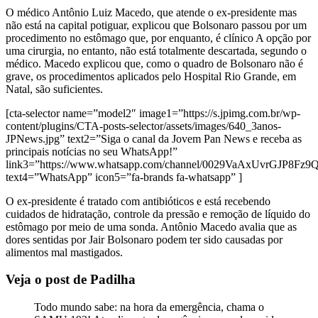
O médico Antônio Luiz Macedo, que atende o ex-presidente mas
não está na capital potiguar, explicou que Bolsonaro passou por um
procedimento no estômago que, por enquanto, é clínico A opção por
uma cirurgia, no entanto, não está totalmente descartada, segundo o
médico. Macedo explicou que, como o quadro de Bolsonaro não é
grave, os procedimentos aplicados pelo Hospital Rio Grande, em
Natal, são suficientes.
[cta-selector name=”model2″ image1=”https://s.jpimg.com.br/wp-
content/plugins/CTA-posts-selector/assets/images/640_3anos-
JPNews.jpg” text2=”Siga o canal da Jovem Pan News e receba as
principais notícias no seu WhatsApp!”
link3=”https://www.whatsapp.com/channel/0029VaAxUvrGJP8Fz
text4=”WhatsApp” icon5=”fa-brands fa-whatsapp” ]
O ex-presidente é tratado com antibióticos e está recebendo
cuidados de hidratação, controle da pressão e remoção de líquido do
estômago por meio de uma sonda. Antônio Macedo avalia que as
dores sentidas por Jair Bolsonaro podem ter sido causadas por
alimentos mal mastigados.
Veja o post de Padilha
Todo mundo sabe: na hora da emergência, chama o