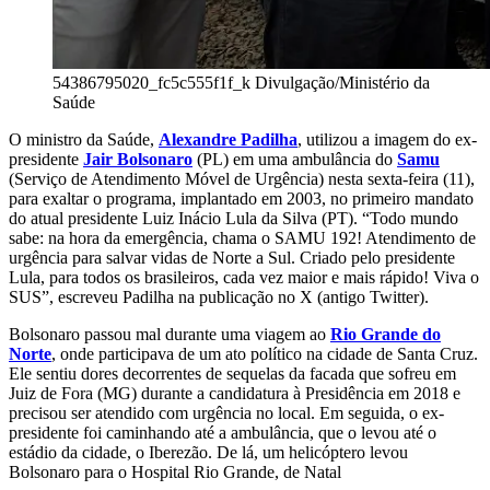
54386795020_fc5c555f1f_k
Divulgação/Ministério da
Saúde
O ministro da Saúde,
Alexandre Padilha
, utilizou a imagem do ex-
presidente
Jair Bolsonaro
(PL) em uma ambulância do
Samu
(Serviço de Atendimento Móvel de Urgência) nesta sexta-feira (11),
para exaltar o programa, implantado em 2003, no primeiro mandato
do atual presidente Luiz Inácio Lula da Silva (PT). “Todo mundo
sabe: na hora da emergência, chama o SAMU 192! Atendimento de
urgência para salvar vidas de Norte a Sul. Criado pelo presidente
Lula, para todos os brasileiros, cada vez maior e mais rápido! Viva o
SUS”, escreveu Padilha na publicação no X (antigo Twitter).
Bolsonaro passou mal durante uma viagem ao
Rio Grande do
Norte
, onde participava de um ato político na cidade de Santa Cruz.
Ele sentiu dores decorrentes de sequelas da facada que sofreu em
Juiz de Fora (MG) durante a candidatura à Presidência em 2018 e
precisou ser atendido com urgência no local. Em seguida, o ex-
presidente foi caminhando até a ambulância, que o levou até o
estádio da cidade, o Iberezão. De lá, um helicóptero levou
Bolsonaro para o Hospital Rio Grande, de Natal