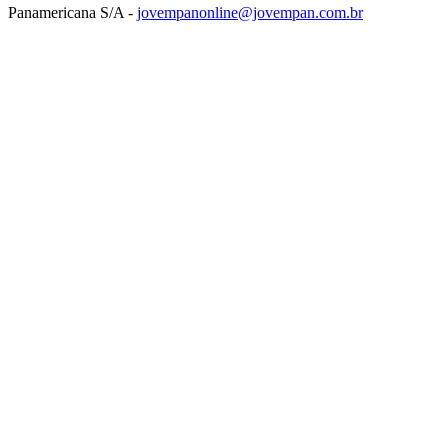
Panamericana S/A -
jovempanonline@jovempan.com.br