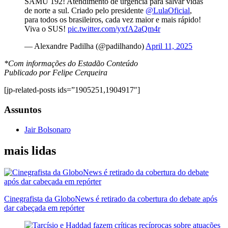
SAMU 192! Atendimento de urgência para salvar vidas
de norte a sul. Criado pelo presidente
@LulaOficial
,
para todos os brasileiros, cada vez maior e mais rápido!
Viva o SUS!
pic.twitter.com/yxfA2aQm4r
— Alexandre Padilha (@padilhando)
April 11, 2025
*Com informações do Estadão Conteúdo
Publicado por Felipe Cerqueira
[jp-related-posts ids=”1905251,1904917″]
Assuntos
Jair Bolsonaro
mais lidas
Cinegrafista da GloboNews é retirado da cobertura do debate após
dar cabeçada em repórter