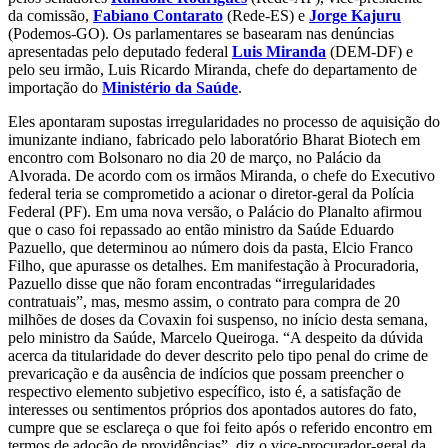
da comissão,
Fabiano Contarato
(Rede-ES) e
Jorge Kajuru
(Podemos-GO). Os parlamentares se basearam nas denúncias
apresentadas pelo deputado federal
Luis Miranda
(DEM-DF) e
pelo seu irmão, Luis Ricardo Miranda, chefe do departamento de
importação do
Ministério da Saúde
.
Eles apontaram supostas irregularidades no processo de aquisição do
imunizante indiano, fabricado pelo laboratório Bharat Biotech em
encontro com Bolsonaro no dia 20 de março, no Palácio da
Alvorada. De acordo com os irmãos Miranda, o chefe do Executivo
federal teria se comprometido a acionar o diretor-geral da Polícia
Federal (PF). Em uma nova versão, o Palácio do Planalto afirmou
que o caso foi repassado ao então ministro da Saúde Eduardo
Pazuello, que determinou ao número dois da pasta, Elcio Franco
Filho, que apurasse os detalhes. Em manifestação à Procuradoria,
Pazuello disse que não foram encontradas “irregularidades
contratuais”, mas, mesmo assim, o contrato para compra de 20
milhões de doses da Covaxin foi suspenso, no início desta semana,
pelo ministro da Saúde, Marcelo Queiroga. “A despeito da dúvida
acerca da titularidade do dever descrito pelo tipo penal do crime de
prevaricação e da ausência de indícios que possam preencher o
respectivo elemento subjetivo específico, isto é, a satisfação de
interesses ou sentimentos próprios dos apontados autores do fato,
cumpre que se esclareça o que foi feito após o referido encontro em
termos de adoção de providências”, diz o vice-procurador-geral da