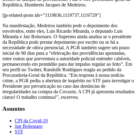
República, Humberto Jacques de Medeiros.
[jp-related-posts ids=”1119836,1119737,1119729″]
Na manifestação, Medeiros também pede o depoimento dos
envolvidos, entre eles, Luis Ricardo Miranda, o deputado Luis
Miranda e Jair Bolsonaro. O Supremo ainda analisa se o presidente
da República pode prestar depoimento por escrito ou se há a
necessidade de oitiva presencial. A PGR também sugere um prazo
inicial de 90 dias para a “efetivação das providências apontadas,
entre outras que porventura a autoridade policial entender cabíveis,
permanecendo em prontidão para dar impulso regular ao feito”. Em
seu perfil no Twitter, Randolfe Rodrigues reagiu ao pedido da
Procuradoria-Geral da República. “Em resposta à nossa notícia-
crime, a PGR pediu a abertura de inquérito no STF para investigar o
Presidente por prevaricação no caso das denúncias de
irregularidades na compra da Covaxin. A CPI já apresenta resultados
claros! O trabalho continua!”, escreveu.
Assuntos
CPI da Covid-19
Jair Bolsonaro
STF