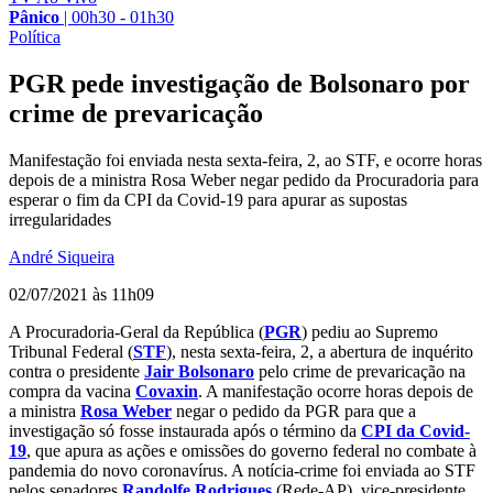
Pânico
|
00h30 - 01h30
Política
PGR pede investigação de Bolsonaro por
crime de prevaricação
Manifestação foi enviada nesta sexta-feira, 2, ao STF, e ocorre horas
depois de a ministra Rosa Weber negar pedido da Procuradoria para
esperar o fim da CPI da Covid-19 para apurar as supostas
irregularidades
André Siqueira
02/07/2021 às 11h09
A Procuradoria-Geral da República (
PGR
) pediu ao Supremo
Tribunal Federal (
STF
), nesta sexta-feira, 2, a abertura de inquérito
contra o presidente
Jair Bolsonaro
pelo crime de prevaricação na
compra da vacina
Covaxin
. A manifestação ocorre horas depois de
a ministra
Rosa Weber
negar o pedido da PGR para que a
investigação só fosse instaurada após o término da
CPI da Covid-
19
, que apura as ações e omissões do governo federal no combate à
pandemia do novo coronavírus. A notícia-crime foi enviada ao STF
pelos senadores
Randolfe Rodrigues
(Rede-AP), vice-presidente