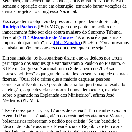
Setembro, que ocorreu no sábado.7, em São Paulo. A partir desta
semana a oposição entra em obstrução, tentando barrar votações de
demais projetos no Congresso Nacional.
Essa ação tem o objetivo de pressionar o presidente do Senado,
Rodrigo Pacheco
(PSD-MG), para que paute um pedido de
impeachment feito por eles contra ministro do Supremo Tribunal
Federal (
STF
)
Alexandre de Moraes
. “A anistia é a pauta mais
importante (para nós)”, diz
Júlia Zanatta
(PL-SC). “Ou aprovamos
a anistia ou não tem conversa com quem quer que seja.”
Em sua maioria, os bolsonaristas dizem que os detidos por terem
participado dos ataques que vandalizaram o Palácio do Planalto, o
STF e o Congresso Nacional no dia 8 de janeiro de 2023 são
“presos políticos” e que grande parte dos presentes naquele dia nada
fizeram. “Qual foi o crime que a maioria daquelas pessoas
cometeram? Nenhum. O pecado do cara foi questionar o resultado
da eleição, o que deveria ser normal numa democracia, e andar
sobre o gramado na Esplanada dos Ministérios”, afirma José
Medeiros (PL-MT).
“Isso é coisa para 15, 16, 17 anos de cadeia?” Em manifestação na
Avenida Paulista sábado, além dos costumeiros ataques a Moraes,
bolsonaristas reforçaram o pedido por anistia “Se um bandido é
‘descondenado’ e assume a Presidência da República e tem a sua
liberdade, quanto mais baderneiros também merecem ter a sua