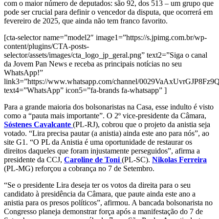
com o maior número de deputados: são 92, dos 513 – um grupo que
pode ser crucial para definir o vencedor da disputa, que ocorrerá em
fevereiro de 2025, que ainda não tem franco favorito.
[cta-selector name=”model2″ image1=”https://s.jpimg.com.br/wp-
content/plugins/CTA-posts-
selector/assets/images/cta_logo_jp_geral.png” text2=”Siga o canal
da Jovem Pan News e receba as principais notícias no seu
WhatsApp!”
link3=”https://www.whatsapp.com/channel/0029VaAxUvrGJP8Fz
text4=”WhatsApp” icon5=”fa-brands fa-whatsapp” ]
Para a grande maioria dos bolsonaristas na Casa, esse indulto é visto
como a “pauta mais importante”. O 2º vice-presidente da Câmara,
Sóstenes Cavalcante
(PL-RJ), cobrou que o projeto da anistia seja
votado. “Lira precisa pautar (a anistia) ainda este ano para nós”, ao
site G1. “O PL da Anistia é uma oportunidade de restaurar os
direitos daqueles que foram injustamente perseguidos”, afirma a
presidente da CCJ,
Caroline de Toni
(PL-SC).
Nikolas Ferreira
(PL-MG) reforçou a cobrança no 7 de Setembro.
“Se o presidente Lira deseja ter os votos da direita para o seu
candidato à presidência da Câmara, que paute ainda este ano a
anistia para os presos políticos”, afirmou. A bancada bolsonarista no
Congresso planeja demonstrar força após a manifestação do 7 de