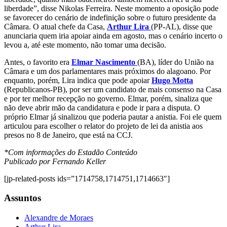
liberdade”, disse Nikolas Ferreira. Neste momento a oposição pode
se favorecer do cenário de indefinição sobre o futuro presidente da
Câmara. O atual chefe da Casa,
Arthur Lira
(PP-AL), disse que
anunciaria quem iria apoiar ainda em agosto, mas o cenário incerto o
levou a, até este momento, não tomar uma decisão.
Antes, o favorito era
Elmar Nascimento
(BA), líder do União na
Câmara e um dos parlamentares mais próximos do alagoano. Por
enquanto, porém, Lira indica que pode apoiar
Hugo Motta
(Republicanos-PB), por ser um candidato de mais consenso na Casa
e por ter melhor recepção no governo. Elmar, porém, sinaliza que
não deve abrir mão da candidatura e pode ir para a disputa. O
próprio Elmar já sinalizou que poderia pautar a anistia. Foi ele quem
articulou para escolher o relator do projeto de lei da anistia aos
presos no 8 de Janeiro, que está na CCJ.
*Com informações do Estadão Conteúdo
Publicado por Fernando Keller
[jp-related-posts ids=”1714758,1714751,1714663″]
Assuntos
Alexandre de Moraes
Arthur Lira