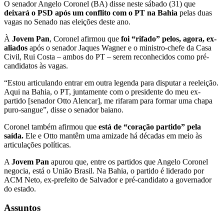
O senador Angelo Coronel (BA) disse neste sábado (31) que
deixará o PSD após um conflito com o PT na Bahia
pelas duas
vagas no Senado nas eleições deste ano.
À
Jovem Pan
, Coronel afirmou que
foi “rifado” pelos, agora, ex-
aliados
após o senador Jaques Wagner e o ministro-chefe da Casa
Civil, Rui Costa – ambos do PT – serem reconhecidos como pré-
candidatos às vagas.
“Estou articulando entrar em outra legenda para disputar a reeleição.
Aqui na Bahia, o PT, juntamente com o presidente do meu ex-
partido [senador Otto Alencar], me rifaram para formar uma chapa
puro-sangue”, disse o senador baiano.
Coronel também afirmou que
está de “coração partido” pela
saída.
Ele e Otto mantêm uma amizade há décadas em meio às
articulações políticas.
A
Jovem Pan
apurou que, entre os partidos que Angelo Coronel
negocia, está o União Brasil. Na Bahia, o partido é liderado por
ACM Neto, ex-prefeito de Salvador e pré-candidato a governador
do estado.
Assuntos