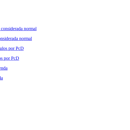
onsiderada normal
los por PcD
da