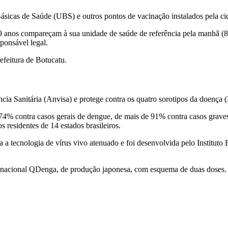
sicas de Saúde (UBS) e outros pontos de vacinação instalados pela cid
9 anos compareçam à sua unidade de saúde de referência pela manhã (8h
ponsável legal.
efeitura de Botucatu.
ância Sanitária (Anvisa) e protege contra os quatro sorotipos da d
4% contra casos gerais de dengue, de mais de 91% contra casos graves 
 residentes de 14 estados brasileiros.
 tecnologia de vírus vivo atenuado e foi desenvolvida pelo Instituto Bu
ternacional QDenga, de produção japonesa, com esquema de duas doses.