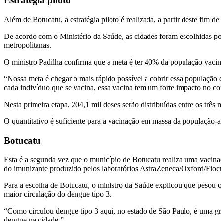
Estratégia piloto
Além de Botucatu, a estratégia piloto é realizada, a partir deste f
De acordo com o Ministério da Saúde, as cidades foram escolhidas por
metropolitanas.
O ministro Padilha confirma que a meta é ter 40% da população vacina
“Nossa meta é chegar o mais rápido possível a cobrir essa população 
cada indivíduo que se vacina, essa vacina tem um forte impacto no c
Nesta primeira etapa, 204,1 mil doses serão distribuídas entre os tr
O quantitativo é suficiente para a vacinação em massa da população-al
Botucatu
Esta é a segunda vez que o município de Botucatu realiza uma vacina
do imunizante produzido pelos laboratórios AstraZeneca/Oxford/Fiocr
Para a escolha de Botucatu, o ministro da Saúde explicou que pesou 
maior circulação do dengue tipo 3.
“Como circulou dengue tipo 3 aqui, no estado de São Paulo, é uma gra
dengue na cidade.”