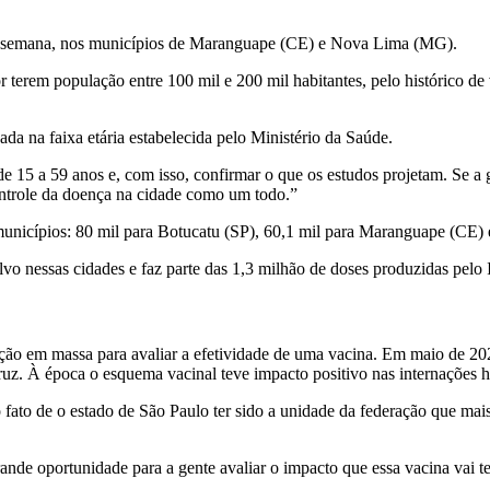
im de semana, nos municípios de Maranguape (CE) e Nova Lima (MG).
 terem população entre 100 mil e 200 mil habitantes, pelo histórico de
da na faixa etária estabelecida pelo Ministério da Saúde.
de 15 a 59 anos e, com isso, confirmar o que os estudos projetam. Se 
ontrole da doença na cidade como um todo.”
ês municípios: 80 mil para Botucatu (SP), 60,1 mil para Maranguape (C
vo nessas cidades e faz parte das 1,3 milhão de doses produzidas pelo I
ção em massa para avaliar a efetividade de uma vacina. Em maio de 202
uz. À época o esquema vacinal teve impacto positivo nas internações ho
o fato de o estado de São Paulo ter sido a unidade da federação que m
nde oportunidade para a gente avaliar o impacto que essa vacina vai ter