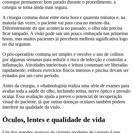
consegue permanecer bem parado durante o procedimento, a
cirurgia se torna ainda mais segura.
A cirurgia costuma durar entre meia hora e quarenta minutos e, na
maioria das vezes, o paciente vai para casa no mesmo dia.
Diferentemente do que acontecia no passado, o olho não precisa
ficar tampado. A visão pode sair um pouco embaçada nas primeiras
horas, mas muitos pacientes já percebem melhora significativa logo
no dia seguinte.
O pós-operatório costuma ser simples e envolve o uso de colírios
por algumas semanas para reduzir o risco de infecção e controlar a
inflamação. Atividades intelectuais e leitura costumam ser liberadas
rapidamente, embora exercícios físicos intensos e piscina devam ser
evitados por um curto período.
Antes da cirurgia, o oftalmologista realiza uma série de exames para
avaliar toda a saúde do olho, incluindo retina, nervo óptico e pressão
ocular. Essa avaliação ajuda a prever o potencial de recuperação
visual do paciente, já que outras doenças oculares também podem
interferir na qualidade da visão.
Óculos, lentes e qualidade de vida
Um dos grandes avanços da cirurgia moderna de catarata é que,