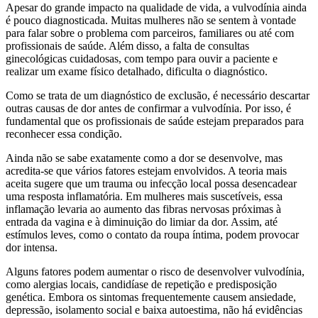
Apesar do grande impacto na qualidade de vida, a vulvodínia ainda
é pouco diagnosticada. Muitas mulheres não se sentem à vontade
para falar sobre o problema com parceiros, familiares ou até com
profissionais de saúde. Além disso, a falta de consultas
ginecológicas cuidadosas, com tempo para ouvir a paciente e
realizar um exame físico detalhado, dificulta o diagnóstico.
Como se trata de um diagnóstico de exclusão, é necessário descartar
outras causas de dor antes de confirmar a vulvodínia. Por isso, é
fundamental que os profissionais de saúde estejam preparados para
reconhecer essa condição.
Ainda não se sabe exatamente como a dor se desenvolve, mas
acredita-se que vários fatores estejam envolvidos. A teoria mais
aceita sugere que um trauma ou infecção local possa desencadear
uma resposta inflamatória. Em mulheres mais suscetíveis, essa
inflamação levaria ao aumento das fibras nervosas próximas à
entrada da vagina e à diminuição do limiar da dor. Assim, até
estímulos leves, como o contato da roupa íntima, podem provocar
dor intensa.
Alguns fatores podem aumentar o risco de desenvolver vulvodínia,
como alergias locais, candidíase de repetição e predisposição
genética. Embora os sintomas frequentemente causem ansiedade,
depressão, isolamento social e baixa autoestima, não há evidências