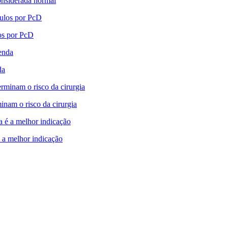
onsiderada normal
los por PcD
da
inam o risco da cirurgia
 a melhor indicação