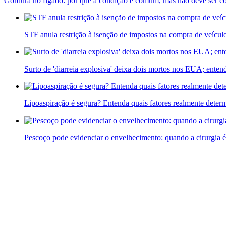
Gordura no fígado: por que a condição é comum, mas não deve ser c
STF anula restrição à isenção de impostos na compra de veícu
Surto de 'diarreia explosiva' deixa dois mortos nos EUA; enten
Lipoaspiração é segura? Entenda quais fatores realmente determ
Pescoço pode evidenciar o envelhecimento: quando a cirurgia é