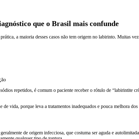
iagnóstico que o Brasil mais confunde
 prática, a maioria desses casos não tem origem no labirinto. Muitas v
ção
ódios repetidos, é comum o paciente receber o rótulo de “labirintite c
ade de vida, porque leva a tratamentos inadequados e pouca melhora dos
to, geralmente de origem infecciosa, que costuma ser aguda e autolimitad
amente qualquer tipo de tontura.