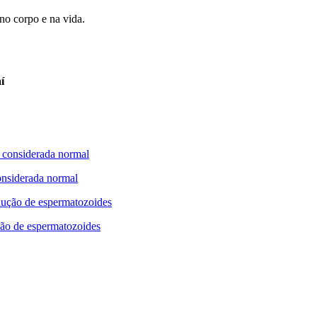
 no corpo e na vida.
í
onsiderada normal
ução de espermatozoides