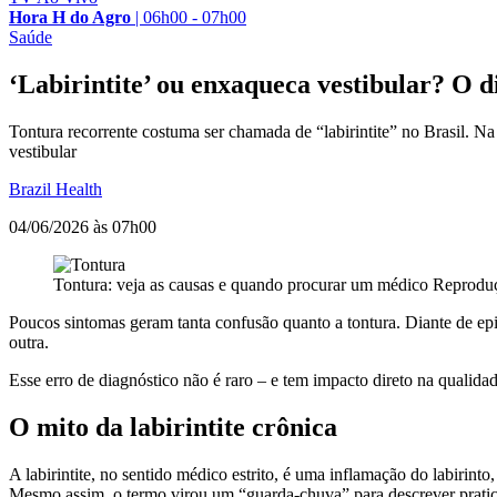
Hora H do Agro
|
06h00 - 07h00
Saúde
‘Labirintite’ ou enxaqueca vestibular? O d
Tontura recorrente costuma ser chamada de “labirintite” no Brasil. Na
vestibular
Brazil Health
04/06/2026 às 07h00
Tontura: veja as causas e quando procurar um médico
Reprodu
Poucos sintomas geram tanta confusão quanto a tontura. Diante de epis
outra.
Esse erro de diagnóstico não é raro – e tem impacto direto na qualid
O mito da labirintite crônica
A labirintite, no sentido médico estrito, é uma inflamação do labirin
Mesmo assim, o termo virou um “guarda-chuva” para descrever pratic